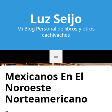
Luz Seijo
Mi Blog Personal de libros y otros
cachivaches
Mexicanos En El
Noroeste
Norteamericano