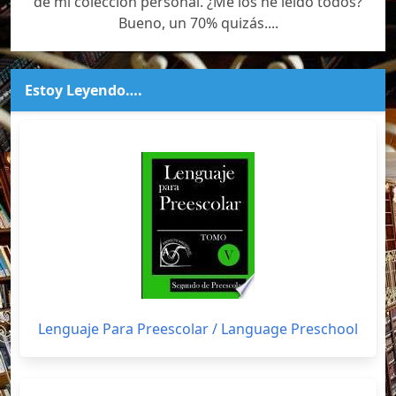
de mi colección personal. ¿Me los he leído todos?
Bueno, un 70% quizás....
Estoy Leyendo….
Lenguaje Para Preescolar / Language Preschool