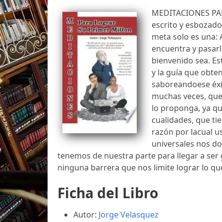
MEDITACIONES PAR
escrito y esbozado
meta solo es una: 
encuentra y pasarlo
bienvenido sea. Es
y la guía que obten
saboreandoese éxit
muchas veces, que 
lo proponga, ya q
cualidades, que ti
razón por lacual u
universales nos do
tenemos de nuestra parte para llegar a se
ninguna barrera que nos limite lograr lo 
Ficha del Libro
Autor:
Jorge Velasquez