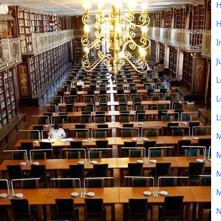
H
I
J
L
L
L
M
M
M
M
N