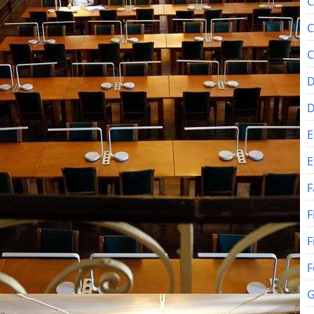
C
C
C
D
E
E
F
F
F
F
G