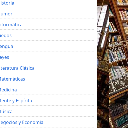
istoria
Humor
nformática
uegos
engua
eyes
iteratura Clásica
atemáticas
edicina
ente y Espíritu
úsica
egocios y Economia