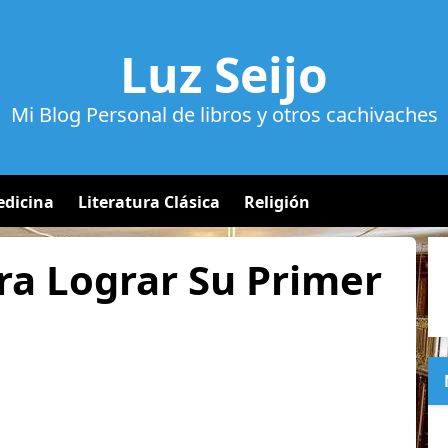
Luz Seijo
Mi Blog Personal de libros y otros cachivaches
dicina
Literatura Clásica
Religión
ra Lograr Su Primer