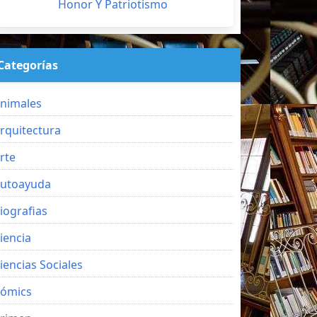
Honor Y Patriotismo
Categorías
nimales
rquitectura
rte
utoayuda
iografias
iencia
iencias Sociales
ómics