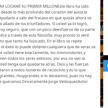
A LOGRAR SU PRIMER MILLONEste libro ha sido
 desde lo más profundo del corazón del autor,la
Ayudarlo a salir del fracaso en que quizás ahora se
 allado de los triunfadores. Si usted ya lo logró,
toy seguro, que con un poco deesfuerzo de su parte
drá a través de esta filosofía, muy pronto lo veré
o que tanto ha buscado. En el libro se repite
el éxito lo puede obtenercualquiera que de veras se
ue usted tiene exactamente, los mismosdones y
enen todos los seres exitosos, por eso no veo la
sted tenga que quedarse atrás. Dios y las fuerzas
taron a todos losseres de raciocinio y es lo que
r grandes, muygrandes si lo deseamos, pues no hay
que queramos.Sinceramente.Jorge VelásquezAutor