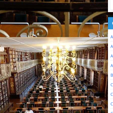
A
A
A
A
B
C
C
C