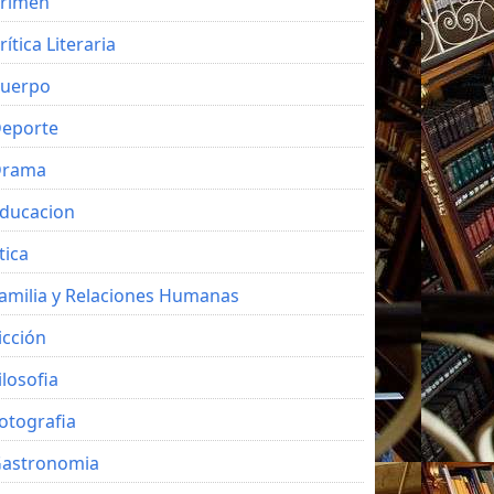
rimen
rítica Literaria
uerpo
eporte
Drama
ducacion
tica
amilia y Relaciones Humanas
icción
ilosofia
otografia
astronomia