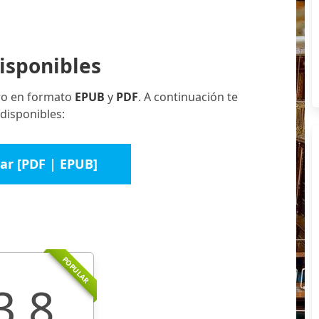
isponibles
bro en formato
EPUB
y
PDF
. A continuación te
disponibles:
ar [PDF | EPUB]
POPULAR
3.8