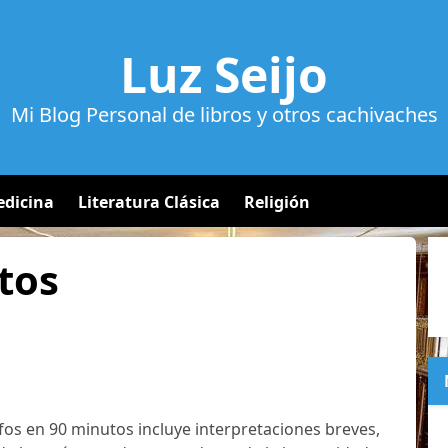
Luz Seijo
Mi Blog Personal de libros y otros cachivaches
dicina
Literatura Clásica
Religión
tos
ofos en 90 minutos incluye interpretaciones breves,