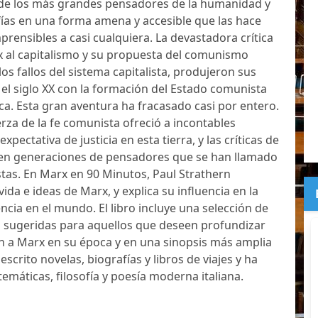
 de los más grandes pensadores de la humanidad y
ofías en una forma amena y accesible que las hace
prensibles a casi cualquiera. La devastadora crítica
x al capitalismo y su propuesta del comunismo
os fallos del sistema capitalista, produjeron sus
el siglo XX con la formación del Estado comunista
ica. Esta gran aventura ha fracasado casi por entero.
erza de la fe comunista ofreció a incontables
ectativa de justicia en esta tierra, y las críticas de
 en generaciones de pensadores que se han llamado
tas. En Marx en 90 Minutos, Paul Strathern
ida e ideas de Marx, y explica su influencia en la
ia en el mundo. El libro incluye una selección de
as sugeridas para aquellos que deseen profundizar
n a Marx en su época y en una sinopsis más amplia
 escrito novelas, biografías y libros de viajes y ha
máticas, filosofía y poesía moderna italiana.