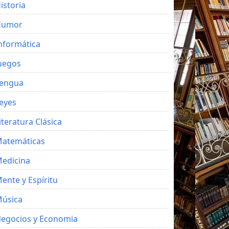
istoria
Humor
nformática
uegos
engua
eyes
iteratura Clásica
atemáticas
edicina
ente y Espíritu
úsica
egocios y Economia