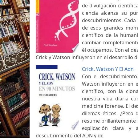
de divulgación científic
ciencia alcanza su p
descubrimientos. Cada 
de esos grandes mome
científico de la huma
cambiar completamente 
él ocupamos. Con el des
Crick y Watson influyeron en el desarrollo 
Crick, Watson Y El Adn
Con el descubrimiento
Watson influyeron en e
científico, con la clo
nuestra vida diaria co
medicina forense. El d
dilemas éticos. ¿Pero
resume brillantemente l
explicación clara y 
descubrimiento del ADN y de