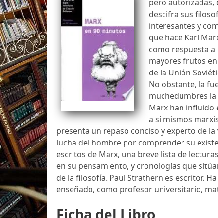
pero autorizadas,
descifra sus filos
interesantes y com
que hace Karl Mar
como respuesta a l
mayores frutos en 
de la Unión Soviét
No obstante, la fu
muchedumbres la exp
Marx han influido
a sí mismos marxis
presenta un repaso conciso y experto de la v
lucha del hombre por comprender su existenc
escritos de Marx, una breve lista de lectur
en su pensamiento, y cronologías que sitúa
de la filosofía. Paul Strathern es escritor. Ha
enseñado, como profesor universitario, mate
Ficha del Libro