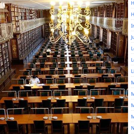
H
I
J
L
L
L
M
M
M
M
N