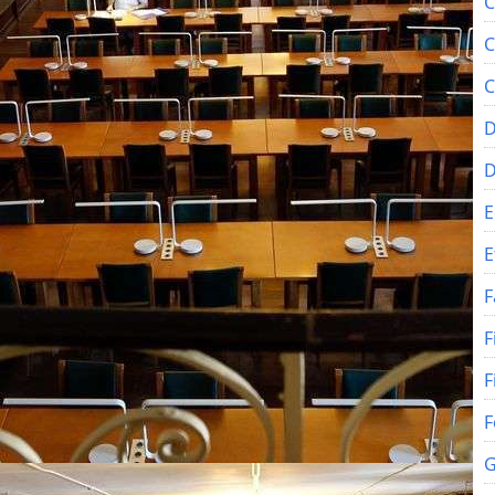
C
C
C
D
E
E
F
F
F
F
G