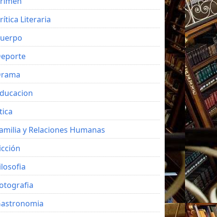
rimen
rítica Literaria
uerpo
eporte
Drama
ducacion
tica
amilia y Relaciones Humanas
icción
ilosofia
otografia
astronomia