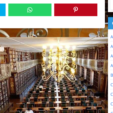
A
A
A
A
B
C
C
C