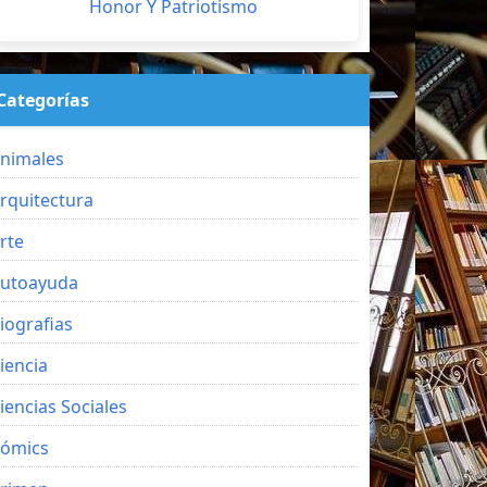
Honor Y Patriotismo
Categorías
nimales
rquitectura
rte
utoayuda
iografias
iencia
iencias Sociales
ómics