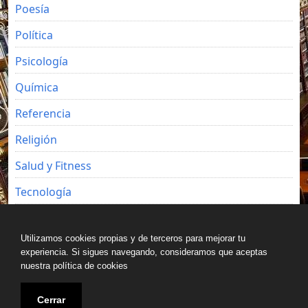
Poesía
Política
Psicología
Química
Referencia
Religión
Salud y Fitness
Tecnología
Viajes
Utilizamos cookies propias y de terceros para mejorar tu
experiencia. Si sigues navegando, consideramos que aceptas
nuestra política de cookies
Copyright © All rights reserved.
Cerrar