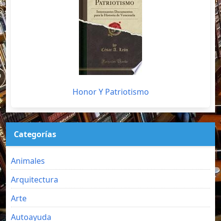
Honor Y Patriotismo
Categorías
Animales
Arquitectura
Arte
Autoayuda