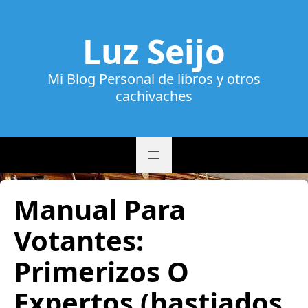
Luz Seijo
Mi Blog Personal de libros y otros
cachivaches
Manual Para
Votantes:
Primerizos O
Expertos (hastiados