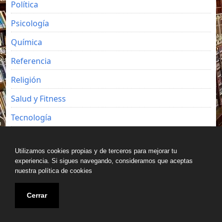
Política
Psicología
Química
Referencia
Religión
Salud y Fitness
Tecnología
Viajes
Utilizamos cookies propias y de terceros para mejorar tu
experiencia. Si sigues navegando, consideramos que aceptas
nuestra política de cookies
Copyright © All rights reserved.
Cerrar
Blog de Luz Seijo