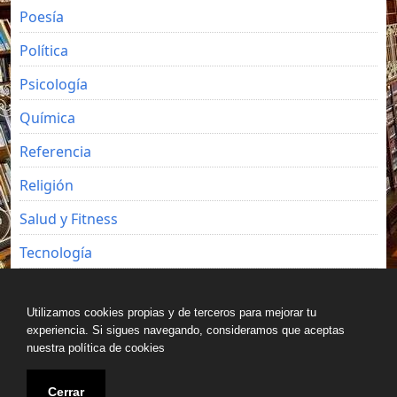
Poesía
Política
Psicología
Química
Referencia
Religión
Salud y Fitness
Tecnología
Viajes
Utilizamos cookies propias y de terceros para mejorar tu
experiencia. Si sigues navegando, consideramos que aceptas
nuestra política de cookies
Copyright © All rights reserved.
Cerrar