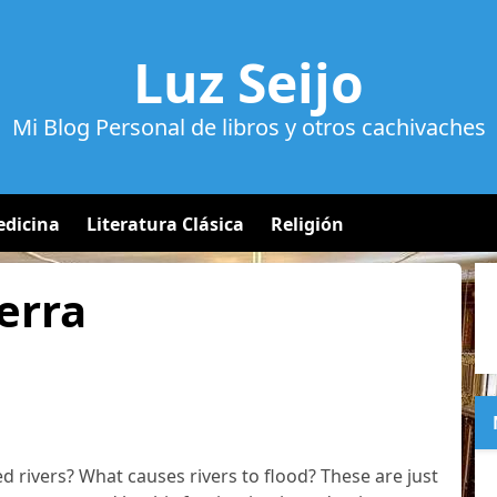
Luz Seijo
Mi Blog Personal de libros y otros cachivaches
dicina
Literatura Clásica
Religión
erra
 rivers? What causes rivers to flood? These are just