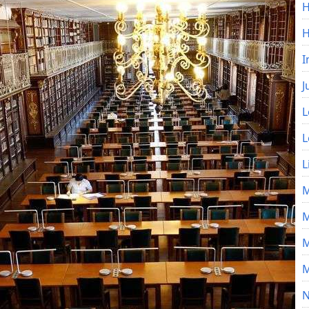
H
I
J
L
L
L
M
M
M
M
N