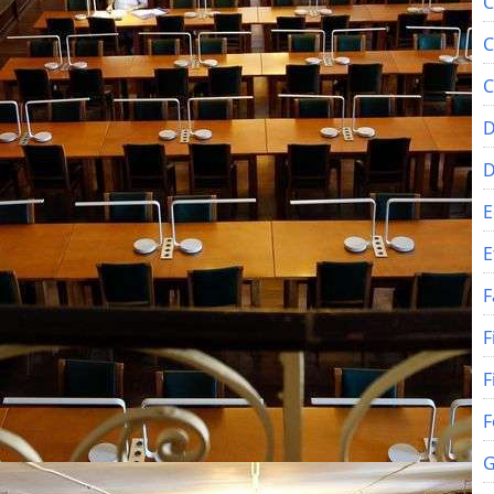
C
C
C
D
E
E
F
F
F
F
G