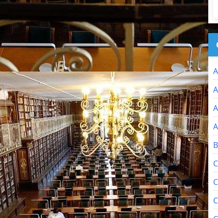
A
A
A
A
B
C
C
C