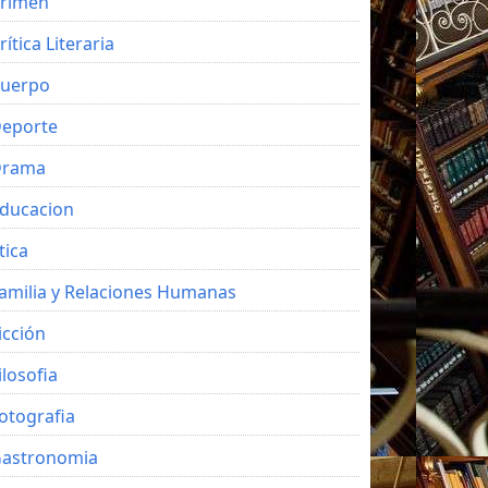
rimen
rítica Literaria
uerpo
eporte
Drama
ducacion
tica
amilia y Relaciones Humanas
icción
ilosofia
otografia
astronomia