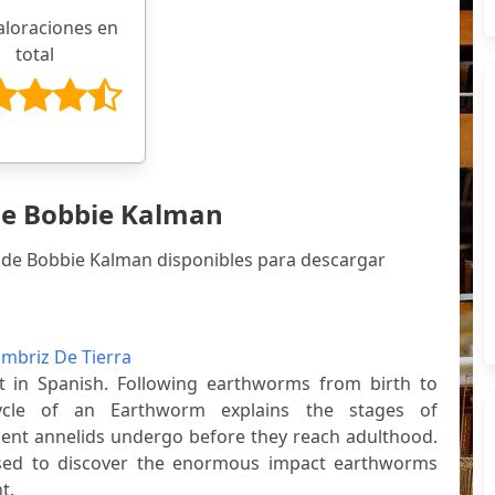
aloraciones en
total
de Bobbie Kalman
s de Bobbie Kalman disponibles para descargar
ombriz De Tierra
t in Spanish. Following earthworms from birth to
Cycle of an Earthworm explains the stages of
ent annelids undergo before they reach adulthood.
rised to discover the enormous impact earthworms
t.