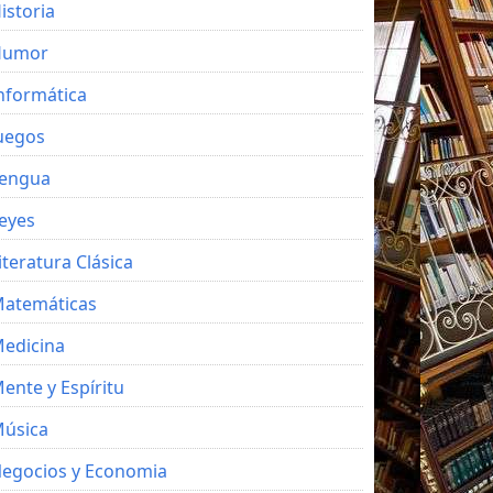
istoria
Humor
nformática
uegos
engua
eyes
iteratura Clásica
atemáticas
edicina
ente y Espíritu
úsica
egocios y Economia