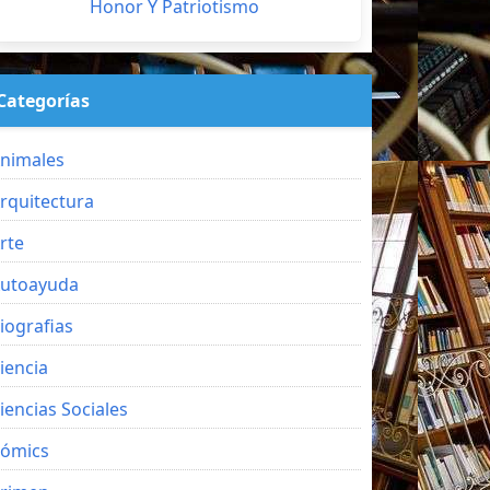
Honor Y Patriotismo
Categorías
nimales
rquitectura
rte
utoayuda
iografias
iencia
iencias Sociales
ómics