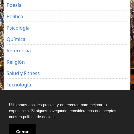
Poesía
Política
Psicología
Química
Referencia
Religión
Salud y Fitness
Tecnología
Viajes
Utilizamos cookies propias y de terceros para mejorar tu
experiencia. Si sigues navegando, consideramos que aceptas
nuestra política de cookies
Copyright © All rights reserved.
Cerrar