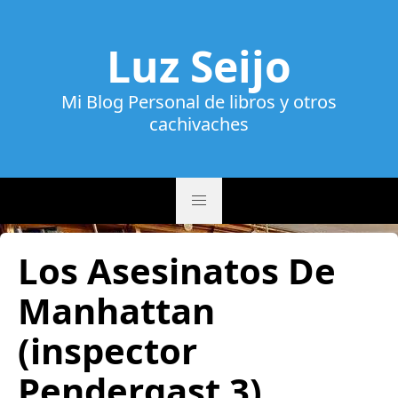
Luz Seijo
Mi Blog Personal de libros y otros
cachivaches
Los Asesinatos De
Manhattan
(inspector
Pendergast 3)