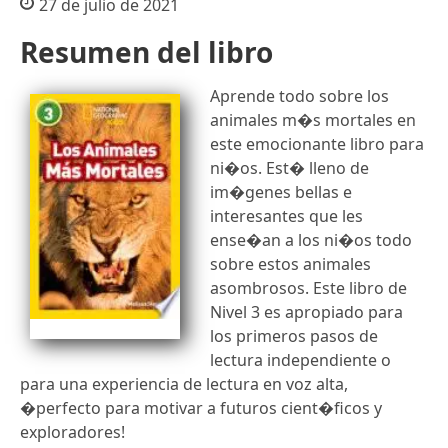
27 de julio de 2021
Resumen del libro
Aprende todo sobre los
animales m�s mortales en
este emocionante libro para
ni�os. Est� lleno de
im�genes bellas e
interesantes que les
ense�an a los ni�os todo
sobre estos animales
asombrosos. Este libro de
Nivel 3 es apropiado para
los primeros pasos de
lectura independiente o
para una experiencia de lectura en voz alta,
�perfecto para motivar a futuros cient�ficos y
exploradores!