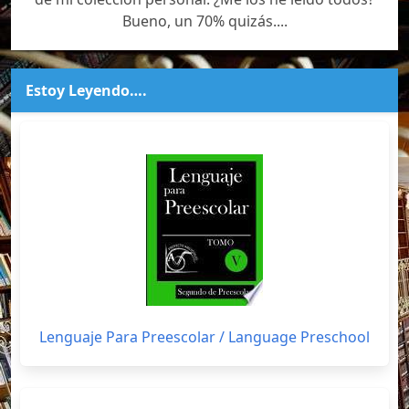
Bueno, un 70% quizás....
Estoy Leyendo….
Lenguaje Para Preescolar / Language Preschool