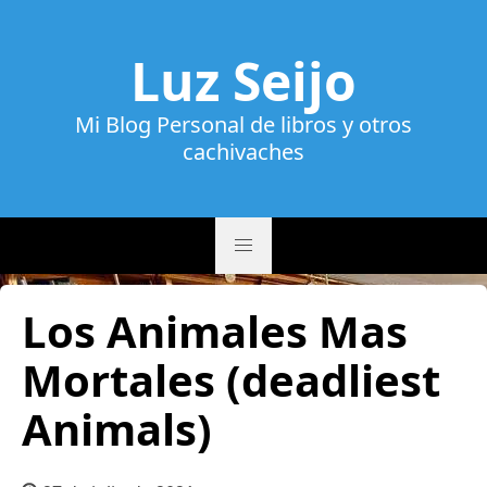
Luz Seijo
Mi Blog Personal de libros y otros
cachivaches
Los Animales Mas
Mortales (deadliest
Animals)