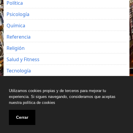
Política
Psicología
Química
Referencia
Religión
Salud y Fitness
Tecnología
Viajes
Utilizamos cookies propias y de terceros para mejorar tu
experiencia. Si sigues navegando, consideramos que aceptas
nuestra política de cookies
Copyright © All rights reserved.
Cerrar
Blog de Luz Seijo