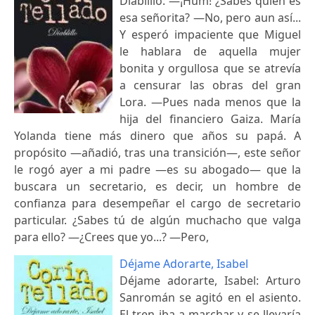
Diablillo: —¡Hum! ¿Sabes quién es
esa señorita? —No, pero aun así...
Y esperó impaciente que Miguel
le hablara de aquella mujer
bonita y orgullosa que se atrevía
a censurar las obras del gran
Lora. —Pues nada menos que la
hija del financiero Gaiza. María
Yolanda tiene más dinero que años su papá. A
propósito —añadió, tras una transición—, este señor
le rogó ayer a mi padre —es su abogado— que la
buscara un secretario, es decir, un hombre de
confianza para desempeñar el cargo de secretario
particular. ¿Sabes tú de algún muchacho que valga
para ello? —¿Crees que yo...? —Pero,
Déjame Adorarte, Isabel
Déjame adorarte, Isabel: Arturo
Sanromán se agitó en el asiento.
El tren iba a marchar y se llevaría