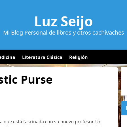
Luz Seijo
Mi Blog Personal de libros y otros cachivaches
dicina
Literatura Clásica
Religión
astic Purse
ita que está fascinada con su nuevo profesor. Un