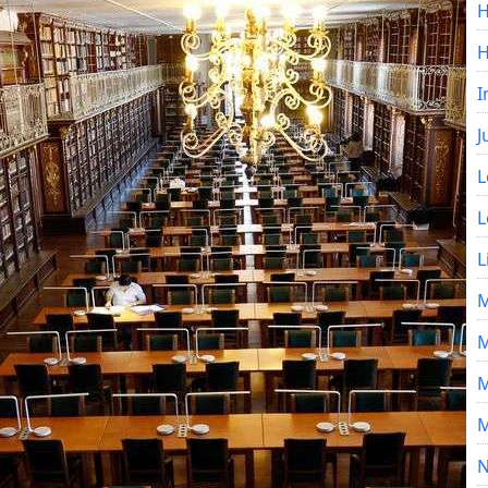
H
I
J
L
L
L
M
M
M
M
N