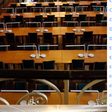
C
C
C
D
E
E
F
F
F
F
G