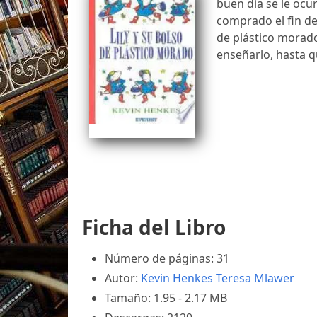
buen día se le ocur
comprado el fin de
de plástico morado
enseñarlo, hasta q
Ficha del Libro
Número de páginas: 31
Autor:
Kevin Henkes
Teresa Mlawer
Tamaño: 1.95 - 2.17 MB