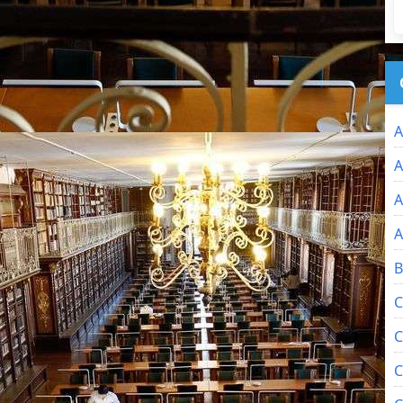
A
A
A
A
B
C
C
C