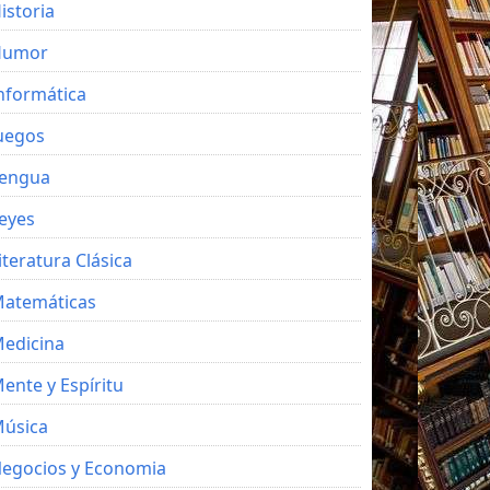
istoria
Humor
nformática
uegos
engua
eyes
iteratura Clásica
atemáticas
edicina
ente y Espíritu
úsica
egocios y Economia