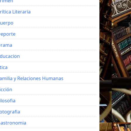
rimen
rítica Literaria
uerpo
eporte
Drama
ducacion
tica
amilia y Relaciones Humanas
icción
ilosofia
otografia
astronomia