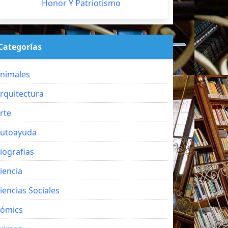
Honor Y Patriotismo
Categorías
nimales
rquitectura
rte
utoayuda
iografias
iencia
iencias Sociales
ómics