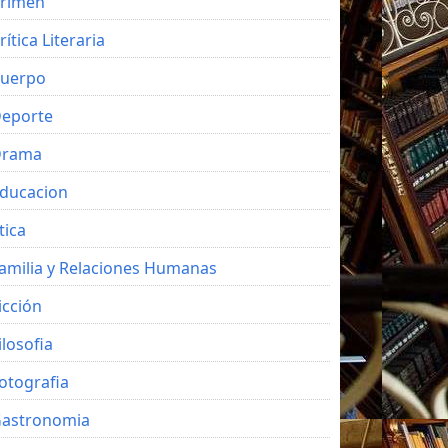
rimen
rítica Literaria
uerpo
eporte
Drama
ducacion
tica
amilia y Relaciones Humanas
icción
ilosofia
otografia
astronomia