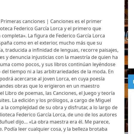
 Primeras canciones | Canciones es el primer
ioteca Federico García Lorca y el primero que
 completa». La figura de Federico García Lorca
España como en el exterior, mucho más que su
ía, traducida a infinidad de lenguas, recorre paisajes,
es y denuncia injusticias con la maestría de quien ha
 pluma como pocos, y sus libros continúan leyéndose
 del tiempo ni a las arbitrariedades de la moda. En
r podrá acercarse al joven Lorca, en cuya poesía
randes obras que lo erigieron en un maestro
el Libro de poemas, las Canciones, el Juego y teoría
ites. La edición y los prólogos, a cargo de Miguel
a la complejidad de su obra y disfrutar, a lo largo de
ioteca Federico García Lorca, de uno de los autores
 Buñuel dijo… «La obra maestra era él. Me parece,
e. Podía leer cualquier cosa, y la belleza brotaba