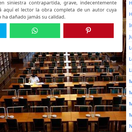
 en siniestra contrapartida, grave, indecentemente
H
rá aquí el lector la obra completa de un autor cuya
 ha dañado jamás su calidad.
I
J
L
L
L
M
M
M
M
N