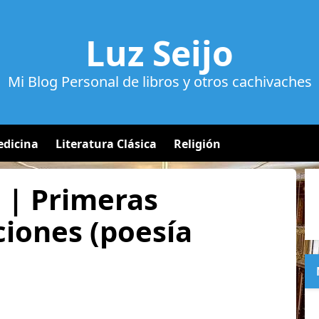
Luz Seijo
Mi Blog Personal de libros y otros cachivaches
dicina
Literatura Clásica
Religión
 | Primeras
ciones (poesía