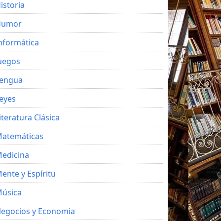
istoria
Humor
nformática
uegos
engua
eyes
iteratura Clásica
atemáticas
edicina
ente y Espíritu
úsica
egocios y Economia