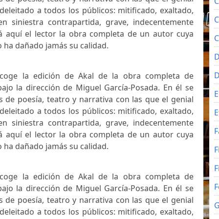
C
eleitado a todos los públicos: mitificado, exaltado,
C
 en siniestra contrapartida, grave, indecentemente
rá aquí el lector la obra completa de un autor cuya
C
 ha dañado jamás su calidad.
D
ecoge la edición de Akal de la obra completa de
bajo la dirección de Miguel García-Posada. En él se
E
s de poesía, teatro y narrativa con las que el genial
eleitado a todos los públicos: mitificado, exaltado,
E
 en siniestra contrapartida, grave, indecentemente
F
rá aquí el lector la obra completa de un autor cuya
 ha dañado jamás su calidad.
F
F
ecoge la edición de Akal de la obra completa de
F
bajo la dirección de Miguel García-Posada. En él se
s de poesía, teatro y narrativa con las que el genial
G
eleitado a todos los públicos: mitificado, exaltado,