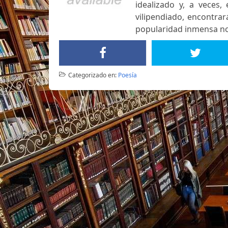
idealizado y, a veces,
vilipendiado, encontra
popularidad inmensa no
Categorizado en:
Poesía