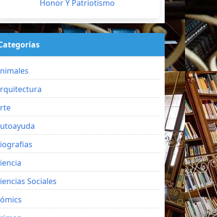
Honor Y Patriotismo
Categorías
nimales
rquitectura
rte
utoayuda
iografias
iencia
iencias Sociales
ómics