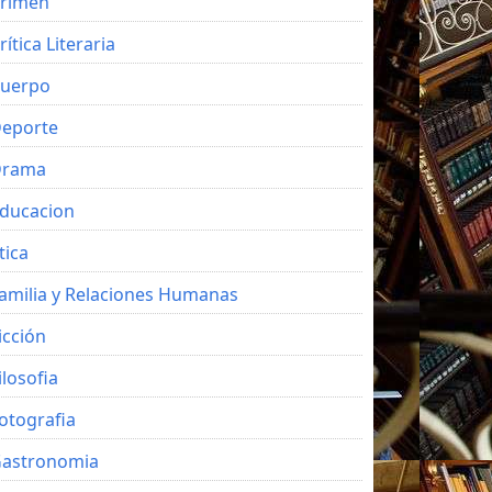
rimen
rítica Literaria
uerpo
eporte
Drama
ducacion
tica
amilia y Relaciones Humanas
icción
ilosofia
otografia
astronomia