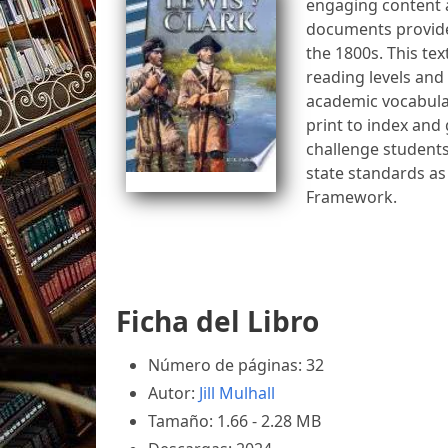
engaging content a
documents provide 
the 1800s. This tex
reading levels and 
academic vocabula
print to index and 
challenge students 
state standards a
Framework.
Ficha del Libro
Número de páginas: 32
Autor:
Jill Mulhall
Tamaño: 1.66 - 2.28 MB