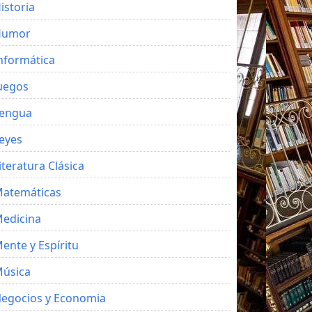
istoria
Humor
nformática
uegos
engua
eyes
iteratura Clásica
atemáticas
edicina
ente y Espíritu
úsica
egocios y Economia