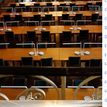
C
C
C
D
E
E
F
F
F
F
G