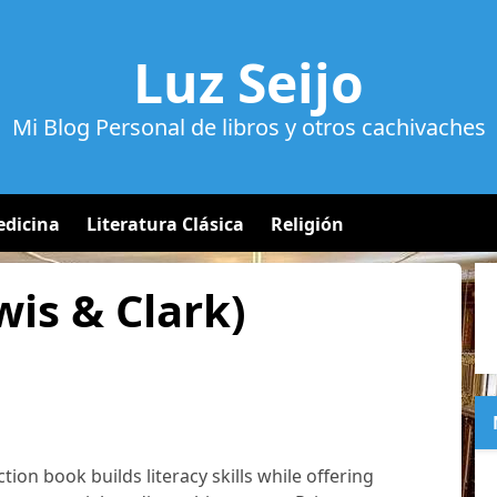
Luz Seijo
Mi Blog Personal de libros y otros cachivaches
dicina
Literatura Clásica
Religión
wis & Clark)
tion book builds literacy skills while offering