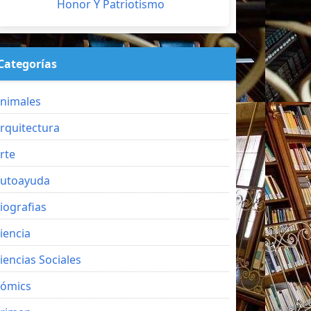
Honor Y Patriotismo
Categorías
nimales
rquitectura
rte
utoayuda
iografias
iencia
iencias Sociales
ómics