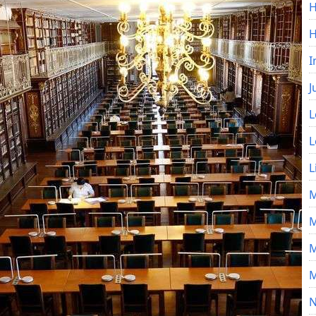
H
I
J
L
L
L
M
M
M
M
N