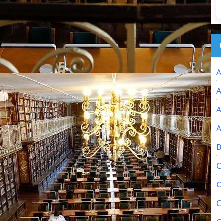
A
A
A
A
B
C
C
C