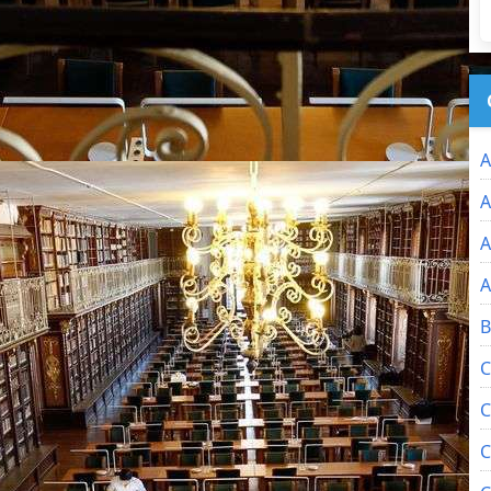
A
A
A
A
B
C
C
C