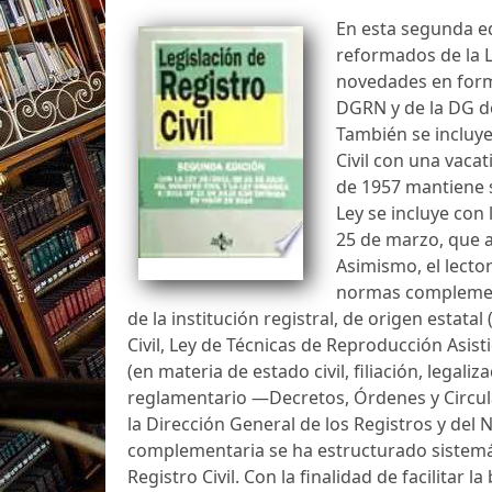
En esta segunda ed
reformados de la LR
novedades en forma
DGRN y de la DG de
También se incluye 
Civil con una vacati
de 1957 mantiene su
Ley se incluye con 
25 de marzo, que 
Asimismo, el lecto
normas complement
de la institución registral, de origen estata
Civil, Ley de Técnicas de Reproducción Asis
(en materia de estado civil, filiación, lega
reglamentario —Decretos, Órdenes y Circula
la Dirección General de los Registros y del 
complementaria se ha estructurado sistemát
Registro Civil. Con la finalidad de facilita