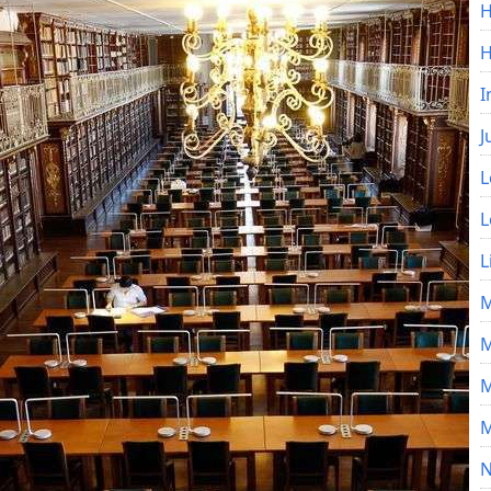
H
I
J
L
L
L
M
M
M
M
N