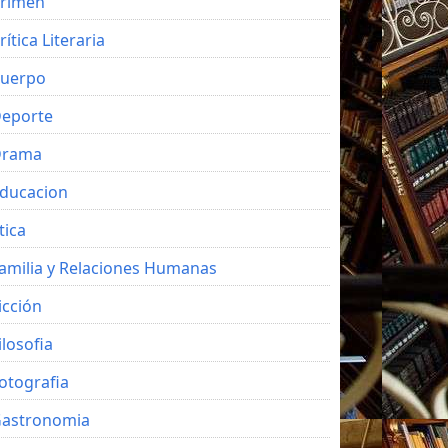
rimen
rítica Literaria
uerpo
eporte
Drama
ducacion
tica
amilia y Relaciones Humanas
icción
ilosofia
otografia
astronomia