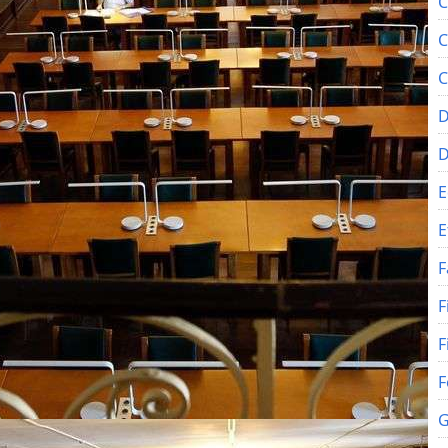
C
C
C
D
E
E
F
F
F
F
G