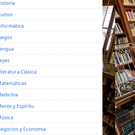
istoria
Humor
nformática
uegos
engua
eyes
iteratura Clásica
atemáticas
edicina
ente y Espíritu
úsica
egocios y Economia