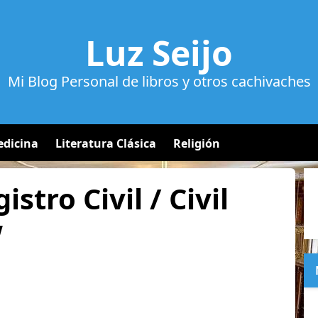
Luz Seijo
Mi Blog Personal de libros y otros cachivaches
dicina
Literatura Clásica
Religión
stro Civil / Civil
w