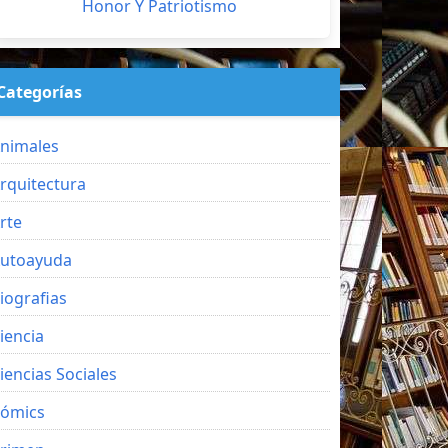
Honor Y Patriotismo
Categorías
nimales
rquitectura
rte
utoayuda
iografias
iencia
iencias Sociales
ómics