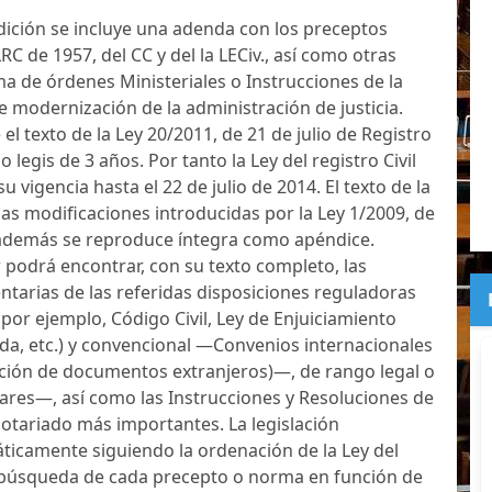
ición se incluye una adenda con los preceptos
C de 1957, del CC y del la LECiv., así como otras
 de órdenes Ministeriales o Instrucciones de la
 modernización de la administración de justicia.
el texto de la Ley 20/2011, de 21 de julio de Registro
o legis de 3 años. Por tanto la Ley del registro Civil
 vigencia hasta el 22 de julio de 2014. El texto de la
las modificaciones introducidas por la Ley 1/2009, de
además se reproduce íntegra como apéndice.
r podrá encontrar, con su texto completo, las
arias de las referidas disposiciones reguladoras
l (por ejemplo, Código Civil, Ley de Enjuiciamiento
tida, etc.) y convencional —Convenios internacionales
lización de documentos extranjeros)—, de rango legal o
res—, así como las Instrucciones y Resoluciones de
Notariado más importantes. La legislación
icamente siguiendo la ordenación de la Ley del
r la búsqueda de cada precepto o norma en función de