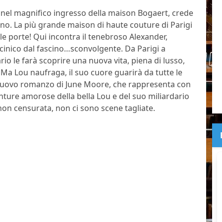
nel magnifico ingresso della maison Bogaert, crede
gno. La più grande maison di haute couture di Parigi
le porte! Qui incontra il tenebroso Alexander,
 cinico dal fascino…sconvolgente. Da Parigi a
rio le farà scoprire una nuova vita, piena di lusso,
…Ma Lou naufraga, il suo cuore guarirà da tutte le
l nuovo romanzo di June Moore, che rappresenta con
enture amorose della bella Lou e del suo miliardario
on censurata, non ci sono scene tagliate.