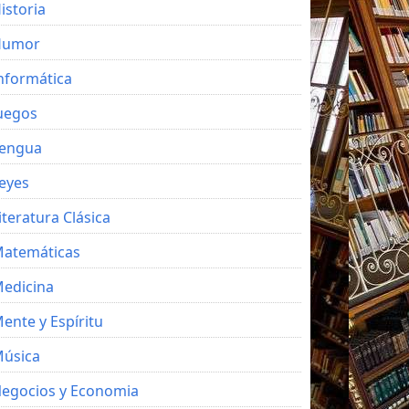
istoria
Humor
nformática
uegos
engua
eyes
iteratura Clásica
atemáticas
edicina
ente y Espíritu
úsica
egocios y Economia