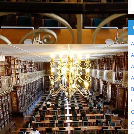
A
A
A
A
B
C
C
C