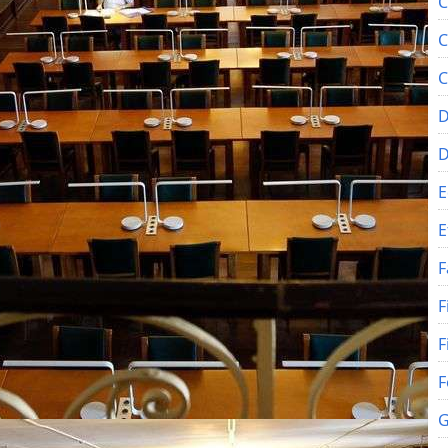
C
C
C
D
E
E
F
F
F
F
G