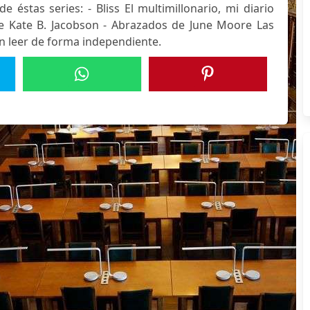
e éstas series: - Bliss El multimillonario, mi diario
 Kate B. Jacobson - Abrazados de June Moore Las
en leer de forma independiente.