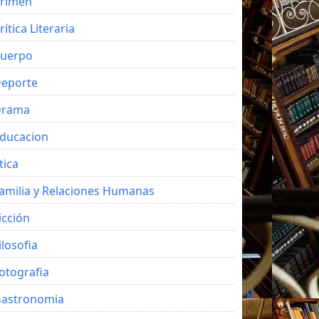
rimen
rítica Literaria
uerpo
eporte
Drama
ducacion
tica
amilia y Relaciones Humanas
icción
ilosofia
otografia
astronomia