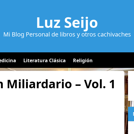
Luz Seijo
Mi Blog Personal de libros y otros cachivaches
dicina
Literatura Clásica
Religión
 Miliardario – Vol. 1