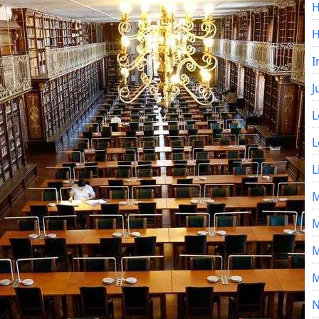
H
I
J
L
L
L
M
M
M
M
N