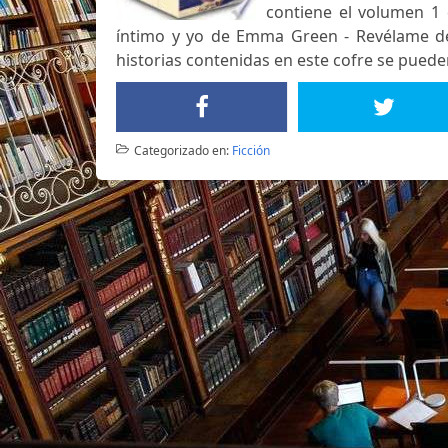
contiene el volumen 1 d
íntimo y yo de Emma Green - Revélame de
historias contenidas en este cofre se pued
Categorizado en:
Ficción