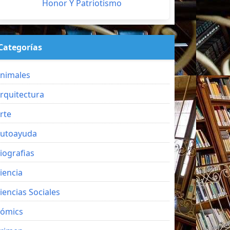
Honor Y Patriotismo
Categorías
nimales
rquitectura
rte
utoayuda
iografias
iencia
iencias Sociales
ómics