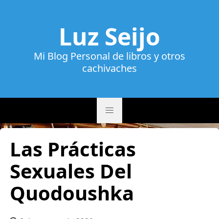
Luz Seijo
Mi Blog Personal de libros y otros
cachivaches
Las Prácticas
Sexuales Del
Quodoushka