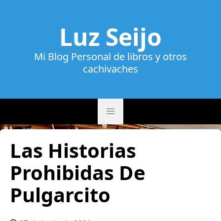
Luz Seijo
Mi Blog Personal de libros y otros
cachivaches
Las Historias
Prohibidas De
Pulgarcito