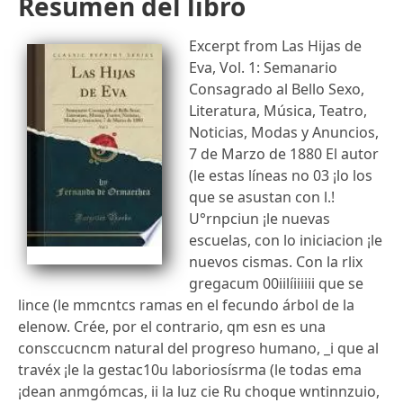
Resumen del libro
Excerpt from Las Hijas de
Eva, Vol. 1: Semanario
Consagrado al Bello Sexo,
Literatura, Música, Teatro,
Noticias, Modas y Anuncios,
7 de Marzo de 1880 El autor
(le estas líneas no 03 ¡lo los
que se asustan con l.!
U°rnpciun ¡le nuevas
escuelas, con lo iniciacion ¡le
nuevos cismas. Con la rlix
gregacum 00iilíiiiiii que se
lince (le mmcntcs ramas en el fecundo árbol de la
elenow. Crée, por el contrario, qm esn es una
consccucncm natural del progreso humano, _i que al
travéx ¡le la gestac10u laboriosísrma (le todas ema
¡dean anmgómcas, ii la luz cie Ru choque wntinnzuio,