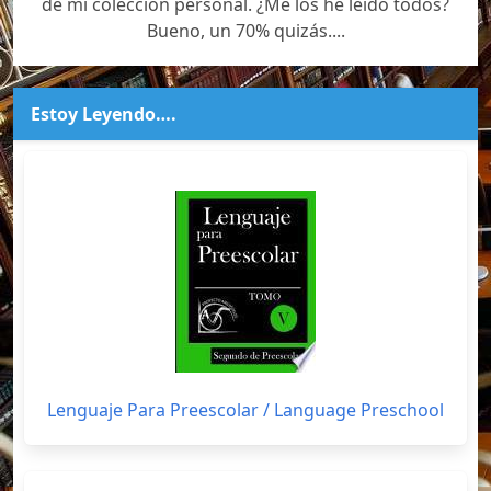
de mi colección personal. ¿Me los he leído todos?
Bueno, un 70% quizás....
Estoy Leyendo….
Lenguaje Para Preescolar / Language Preschool