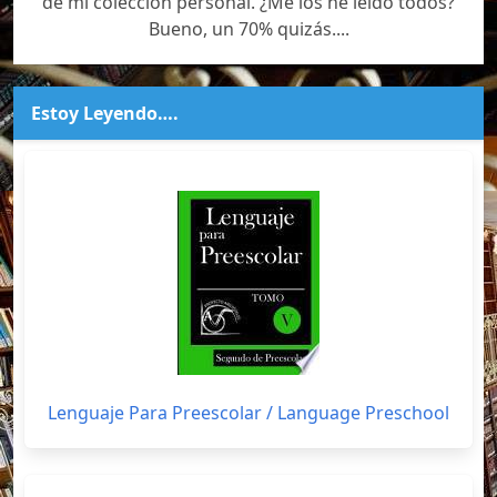
de mi colección personal. ¿Me los he leído todos?
Bueno, un 70% quizás....
Estoy Leyendo….
Lenguaje Para Preescolar / Language Preschool