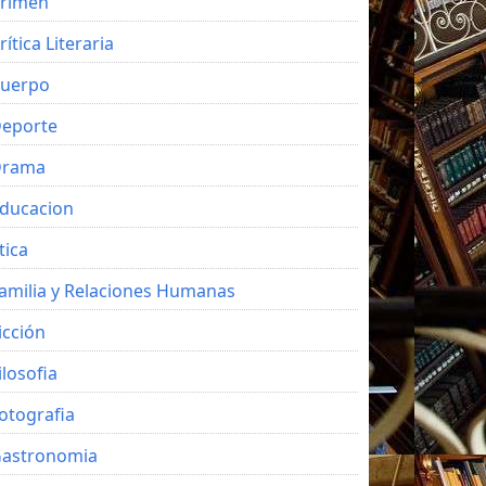
rimen
rítica Literaria
uerpo
eporte
Drama
ducacion
tica
amilia y Relaciones Humanas
icción
ilosofia
otografia
astronomia