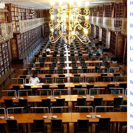
H
I
J
L
L
L
M
M
M
M
N