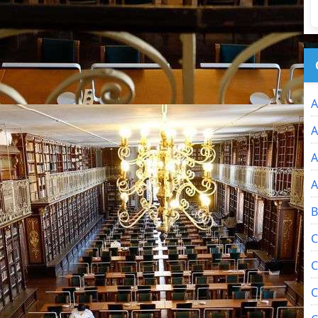
A
A
A
A
B
C
C
C