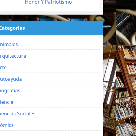
Honor Y Patriotismo
Categorías
nimales
rquitectura
rte
utoayuda
iografias
iencia
iencias Sociales
ómics