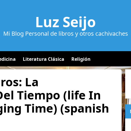
Luz Seijo
Mi Blog Personal de libros y otros cachivaches
dicina
Literatura Clásica
Religión
ros: La
el Tiempo (life In
ng Time) (spanish