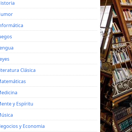
istoria
Humor
nformática
uegos
engua
eyes
iteratura Clásica
atemáticas
edicina
ente y Espíritu
úsica
egocios y Economia