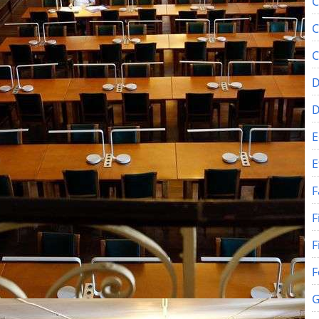
C
C
C
D
E
E
F
F
F
F
G