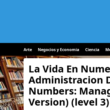
Arte
Negocios y Economia
Ciencia
Me
La Vida En Nume
Administracion D
Numbers: Managi
Version) (level 3)