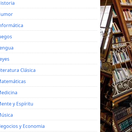
istoria
Humor
nformática
uegos
engua
eyes
iteratura Clásica
atemáticas
edicina
ente y Espíritu
úsica
egocios y Economia