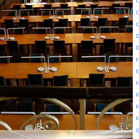
C
C
C
D
E
E
F
F
F
F
G