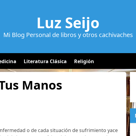
Luz Seijo
Mi Blog Personal de libros y otros cachivaches
dicina
Literatura Clásica
Religión
 Tus Manos
enfermedad o de cada situación de sufrimiento yace