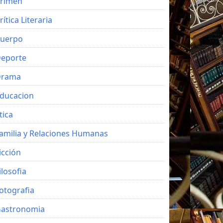
rimen
rítica Literaria
uerpo
eporte
Drama
ducacion
tica
amilia y Relaciones Humanas
icción
ilosofia
otografia
astronomia