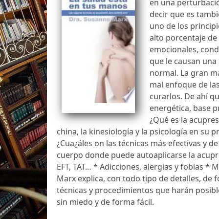
en una perturbació
decir que es tambi
uno de los principi
alto porcentaje de
emocionales, condu
que le causan una
normal. La gran m
mal enfoque de las
curarlos. De ahí qu
energética, base p
¿Qué es la acupres
china, la kinesiología y la psicología en su
¿Cua¿áles on las técnicas más efectivas y de
cuerpo donde puede autoaplicarse la acupre
EFT, TAT… * Adicciones, alergias y fobias *
Marx explica, con todo tipo de detalles, de f
técnicas y procedimientos que harán posibl
sin miedo y de forma fácil.