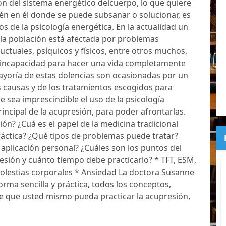
n del sistema energético delcuerpo, lo que quiere
én en él donde se puede subsanar o solucionar, es
os de la psicología energética. En la actualidad un
 la población está afectada por problemas
ctuales, psíquicos y físicos, entre otros muchos,
 incapacidad para hacer una vida completamente
ayoría de estas dolencias son ocasionadas por un
 causas y de los tratamientos escogidos para
e sea imprescindible el uso de la psicología
rincipal de la acupresión, para poder afrontarlas.
ión? ¿Cuá es el papel de la medicina tradicional
 práctica? ¿Qué tipos de problemas puede tratar?
 aplicación personal? ¿Cuáles son los puntos del
sión y cuánto tiempo debe practicarlo? * TFT, ESM,
 Molestias corporales * Ansiedad La doctora Susanne
orma sencilla y práctica, todos los conceptos,
e que usted mismo pueda practicar la acupresión,