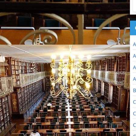
A
A
A
A
B
C
C
C