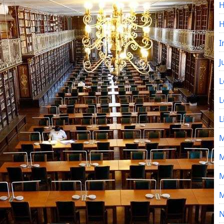
H
I
J
L
L
L
M
M
M
M
N