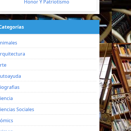
Honor Y Patriotismo
Categorías
nimales
rquitectura
rte
utoayuda
iografias
iencia
iencias Sociales
ómics