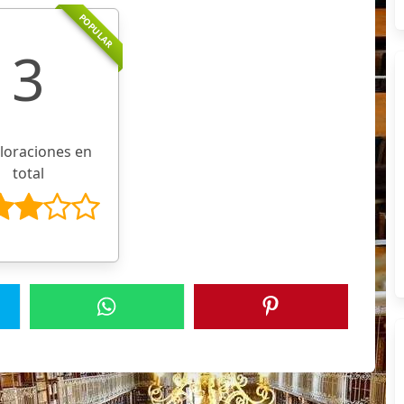
POPULAR
3
aloraciones en
total