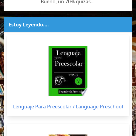
Bueno, un 70% quizás....
Estoy Leyendo….
Lenguaje Para Preescolar / Language Preschool