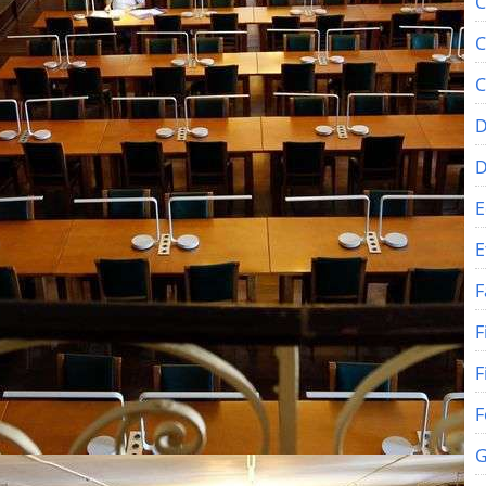
C
C
C
D
E
E
F
F
F
F
G