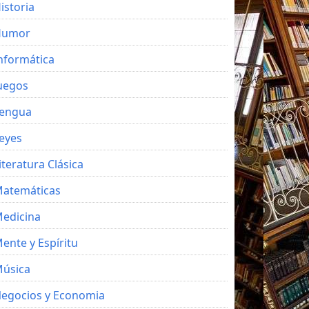
istoria
Humor
nformática
uegos
engua
eyes
iteratura Clásica
atemáticas
edicina
ente y Espíritu
úsica
egocios y Economia