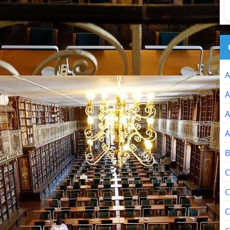
A
A
A
A
B
C
C
C