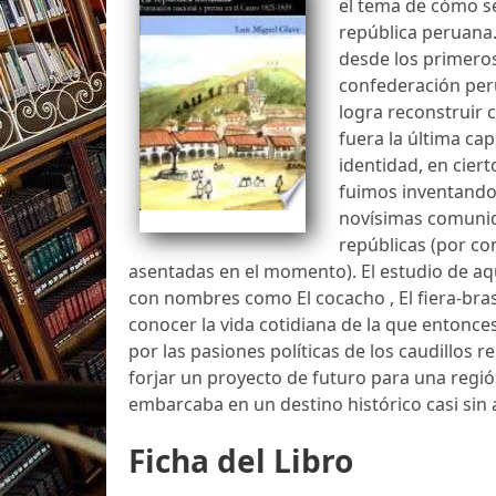
el tema de cómo se 
república peruana.
desde los primeros
confederación peru
logra reconstruir 
fuera la última capi
identidad, en cier
fuimos inventand
novísimas comunid
repúblicas (por co
asentadas en el momento). El estudio de aqu
con nombres como El cocacho , El fiera-bras 
conocer la vida cotidiana de la que entonce
por las pasiones políticas de los caudillos r
forjar un proyecto de futuro para una regi
embarcaba en un destino histórico casi sin
Ficha del Libro