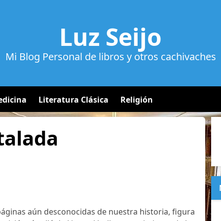
Luz Seijo
Mi Blog Personal de libros y otros cachivaches
dicina
Literatura Clásica
Religión
talada
áginas aún desconocidas de nuestra historia, figura