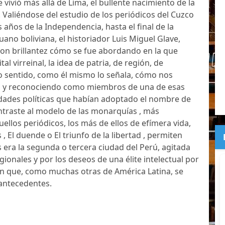
vivió más allá de Lima, el bullente nacimiento de la
 Valiéndose del estudio de los periódicos del Cuzco
 años de la Independencia, hasta el final de la
ano boliviana, el historiador Luis Miguel Glave,
con brillantez cómo se fue abordando en la que
tal virreinal, la idea de patria, de región, de
to sentido, como él mismo lo señala, cómo nos
o y reconociendo como miembros de una de esas
ades políticas que habían adoptado el nombre de
ntraste al modelo de las monarquías , más
ellos periódicos, los más de ellos de efímera vida,
, El duende o El triunfo de la libertad , permiten
s era la segunda o tercera ciudad del Perú, agitada
egionales y por los deseos de una élite intelectual por
ón que, como muchas otras de América Latina, se
 antecedentes.