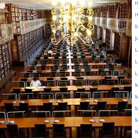
H
I
J
L
L
L
M
M
M
M
N