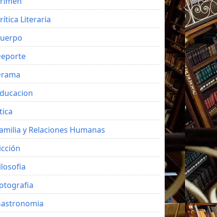
rimen
rítica Literaria
uerpo
eporte
Drama
ducacion
tica
amilia y Relaciones Humanas
icción
ilosofia
otografia
astronomia