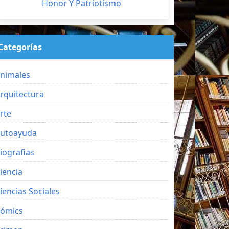
Honor Y Patriotismo
Categorías
nimales
rquitectura
rte
utoayuda
iografias
iencia
iencias Sociales
ómics