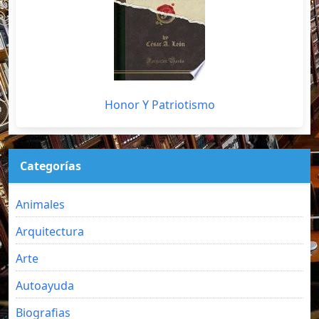
Honor Y Patriotismo
Categorías
Animales
Arquitectura
Arte
Autoayuda
Biografias