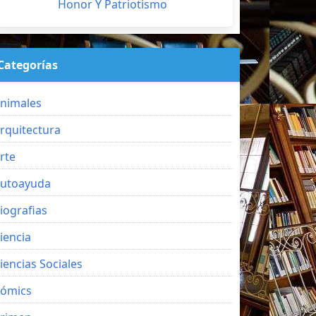
Honor Y Patriotismo
Categorías
nimales
rquitectura
rte
utoayuda
iografias
iencia
iencias Sociales
ómics