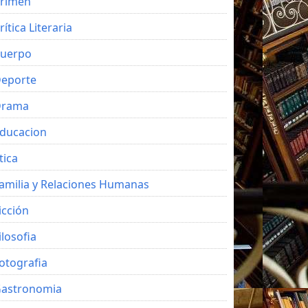
rimen
rítica Literaria
uerpo
eporte
Drama
ducacion
tica
amilia y Relaciones Humanas
icción
ilosofia
otografia
astronomia