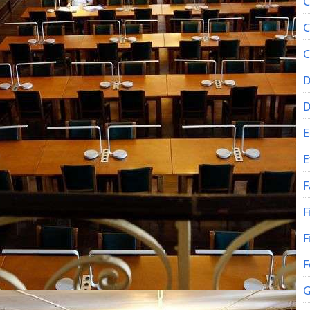
C
C
C
D
E
E
F
F
F
F
G