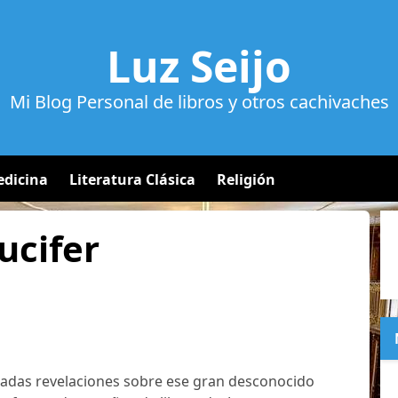
Luz Seijo
Mi Blog Personal de libros y otros cachivaches
dicina
Literatura Clásica
Religión
ucifer
adas revelaciones sobre ese gran desconocido