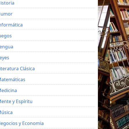
istoria
Humor
nformática
uegos
engua
eyes
iteratura Clásica
atemáticas
edicina
ente y Espíritu
úsica
egocios y Economia