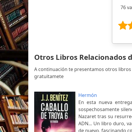
76 v
Otros Libros Relacionados de
A continuación te presentamos otros libros 
gratuitamete
Hermón
En esta nueva entrega 
sospechosamente silenc
Nazaret tras su resurrec
ADN... Un libro duro, v
de nuevo, fascinando co