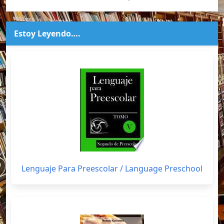
Estoy Leyendo….
Lenguaje Para Preescolar / Language Preschool