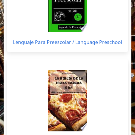
Lenguaje Para Preescolar / Language Preschool