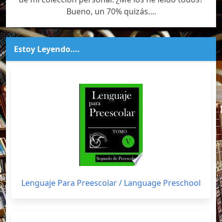
Bueno, un 70% quizás....
Estoy Leyendo….
Lenguaje Para Preescolar / Language Preschool