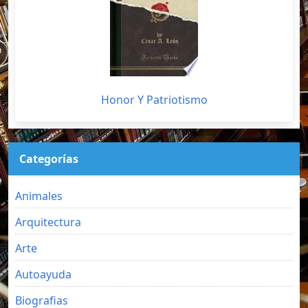
Honor Y Patriotismo
Categorías
Animales
Arquitectura
Arte
Autoayuda
Biografias