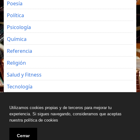
Poesía
Política
Psicología
Química
Referencia
Religión
Salud y Fitness
Tecnología
Viajes
Utilizamos cookies propias y de terceros para mejorar tu
experiencia. Si sigues navegando, consideramos que aceptas
nuestra política de cookies
Copyright © All rights reserved.
Cerrar