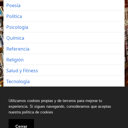
Poesía
Política
Psicología
Química
Referencia
Religión
Salud y Fitness
Tecnología
Viajes
Utilizamos cookies propias y de terceros para mejorar tu
experiencia. Si sigues navegando, consideramos que aceptas
nuestra política de cookies
Copyright © All rights reserved.
Cerrar