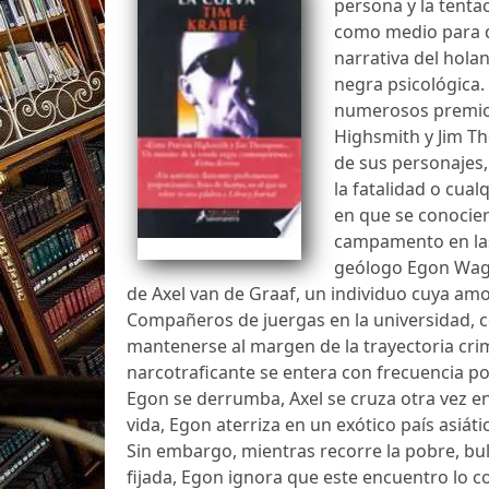
persona y la tenta
como medio para de
narrativa del hola
negra psicológica
numerosos premios, 
Highsmith y Jim Th
de sus personajes,
la fatalidad o cual
en que se conocie
campamento en las 
geólogo Egon Wagt
de Axel van de Graaf, un individuo cuya amor
Compañeros de juergas en la universidad, 
mantenerse al margen de la trayectoria cri
narcotraficante se entera con frecuencia p
Egon se derrumba, Axel se cruza otra vez e
vida, Egon aterriza en un exótico país asiát
Sin embargo, mientras recorre la pobre, bull
fijada, Egon ignora que este encuentro lo c