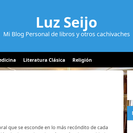
Luz Seijo
Mi Blog Personal de libros y otros cachivaches
dicina
Literatura Clásica
Religión
al que se esconde en lo más recóndito de cada