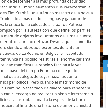
ción de descender a la más profunda oscuridad
scubrir la luz son elementos que caracterizan la
ndés Tim Krabbé, un auténtico maestro de la novela
. Traducido a más de doce lenguas y ganador de
la crítica lo ha colocado a la par de Patricia
ompson por la sutileza con que define los perfiles
 a menudo objetos involuntarios de la mala suerte,
quier otro capricho del azar. Desde aquel lejano día
ron, siendo ambos adolescentes, durante un
cuevas de La Roche, en Bélgica, el respetado
er nunca ha podido resistirse al enorme carisma
alidad manifiesta le repele y fascina a la vez.
con el paso del tiempo Egon ha conseguido
minal de su colega, de cuyas hazañas como
or los periódicos. Pero cuando el matrimonio de
n su camino. Necesitado de dinero para rehacer su
ico con el encargo de realizar un simple intercambio.
iciosa y corrupta ciudad a la espera de la hora
onducirá al final de una historia de amor y amistad