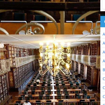
A
A
A
A
B
C
C
C