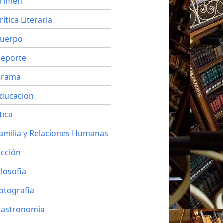
rimen
rítica Literaria
uerpo
eporte
Drama
ducacion
tica
amilia y Relaciones Humanas
icción
ilosofia
otografia
astronomia