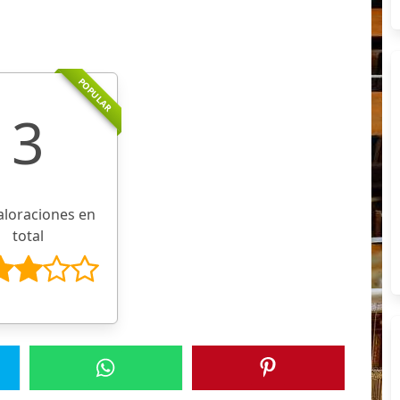
POPULAR
3
aloraciones en
total