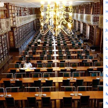
H
I
J
L
L
L
M
M
M
M
N