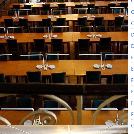
C
C
C
D
E
E
F
F
F
F
G