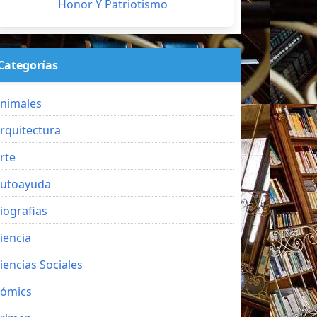
Honor Y Patriotismo
Categorías
nimales
rquitectura
rte
utoayuda
iografias
iencia
iencias Sociales
ómics