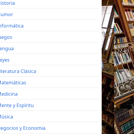
istoria
Humor
nformática
uegos
engua
eyes
iteratura Clásica
atemáticas
edicina
ente y Espíritu
úsica
egocios y Economia