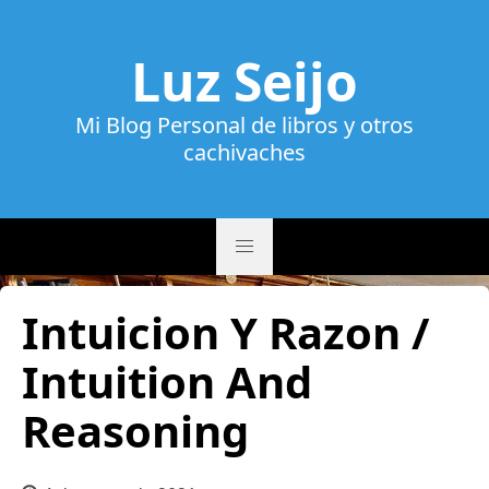
Luz Seijo
Mi Blog Personal de libros y otros
cachivaches
Intuicion Y Razon /
Intuition And
Reasoning