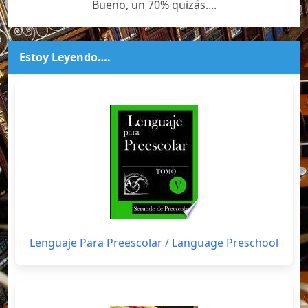
Bueno, un 70% quizás....
Estoy Leyendo….
Lenguaje Para Preescolar / Language Preschool