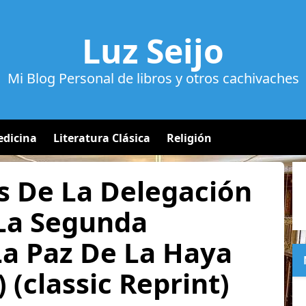
Luz Seijo
Mi Blog Personal de libros y otros cachivaches
dicina
Literatura Clásica
Religión
s De La Delegación
La Segunda
La Paz De La Haya
 (classic Reprint)