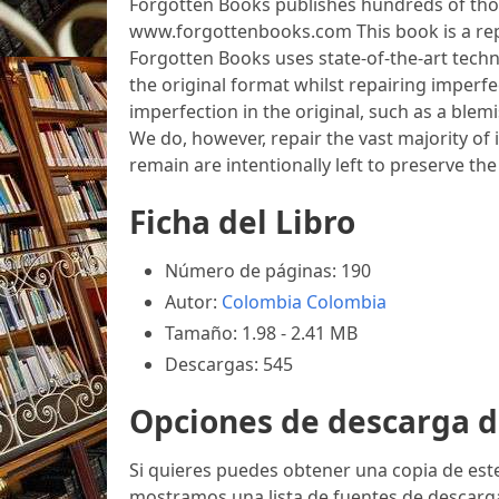
Forgotten Books publishes hundreds of thou
www.forgottenbooks.com This book is a rep
Forgotten Books uses state-of-the-art techn
the original format whilst repairing imperfe
imperfection in the original, such as a blem
We do, however, repair the vast majority of 
remain are intentionally left to preserve the
Ficha del Libro
Número de páginas: 190
Autor:
Colombia Colombia
Tamaño: 1.98 - 2.41 MB
Descargas: 545
Opciones de descarga d
Si quieres puedes obtener una copia de est
mostramos una lista de fuentes de descarga