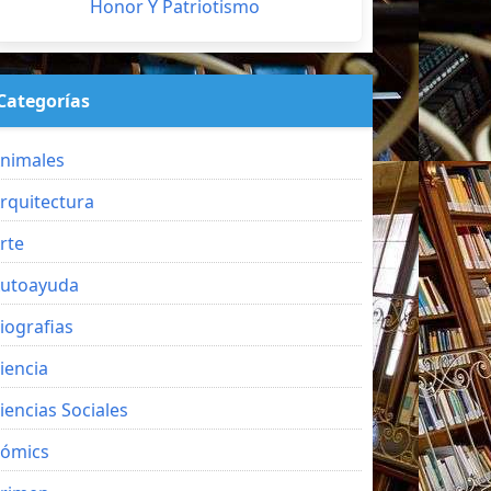
Honor Y Patriotismo
Categorías
nimales
rquitectura
rte
utoayuda
iografias
iencia
iencias Sociales
ómics