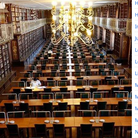
H
I
J
L
L
L
M
M
M
M
N