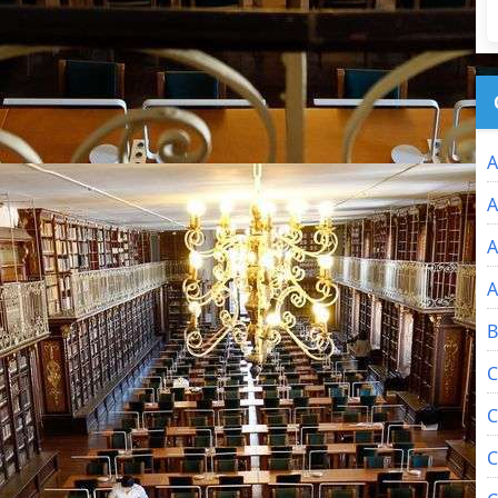
A
A
A
A
B
C
C
C