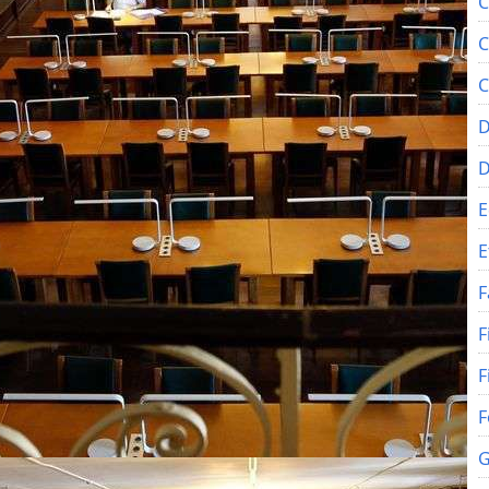
C
C
C
D
E
E
F
F
F
F
G