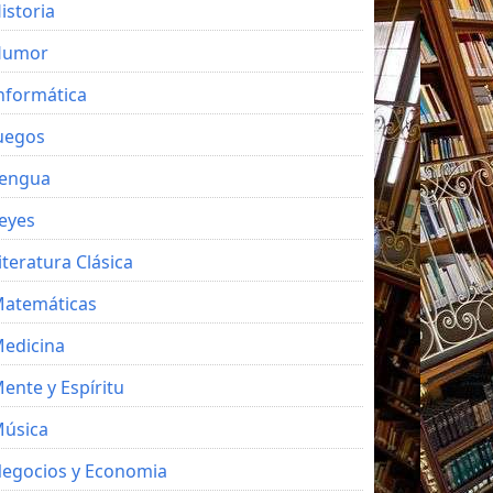
istoria
Humor
nformática
uegos
engua
eyes
iteratura Clásica
atemáticas
edicina
ente y Espíritu
úsica
egocios y Economia