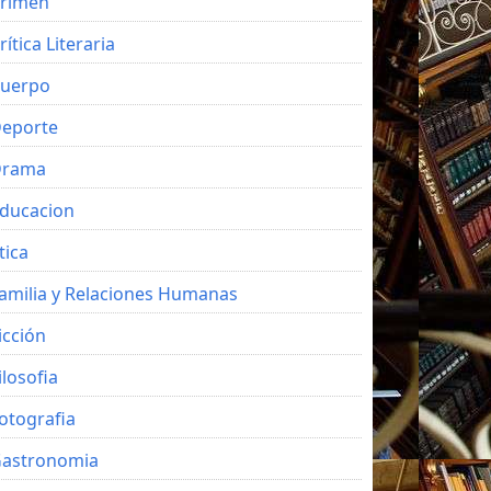
rimen
rítica Literaria
uerpo
eporte
Drama
ducacion
tica
amilia y Relaciones Humanas
icción
ilosofia
otografia
astronomia