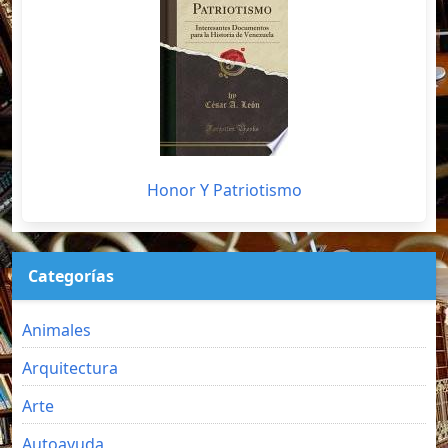
Honor Y Patriotismo
Categorías
Animales
Arquitectura
Arte
Autoayuda