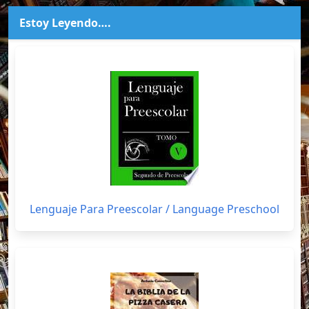
Estoy Leyendo….
Lenguaje Para Preescolar / Language Preschool