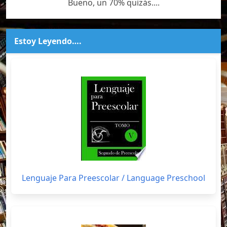
Bueno, un 70% quizás....
Estoy Leyendo….
Lenguaje Para Preescolar / Language Preschool