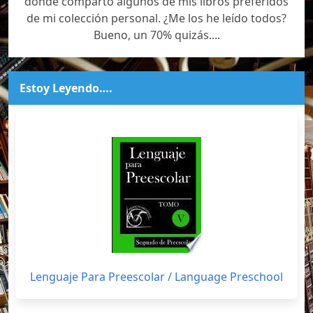
donde comparto algunos de mis libros preferidos
de mi colección personal. ¿Me los he leído todos?
Bueno, un 70% quizás....
Estoy Leyendo….
Lenguaje Para Preescolar / Language Preschool