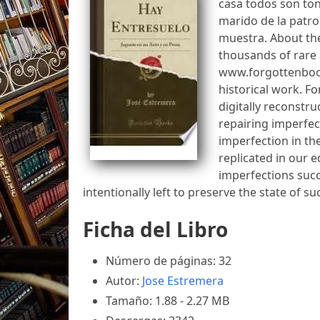
casa todos son tont
marido de la patron
muestra. About th
thousands of rare 
www.forgottenbook
historical work. F
digitally reconstru
repairing imperfec
imperfection in th
replicated in our e
imperfections succ
intentionally left to preserve the state of su
Ficha del Libro
Número de páginas: 32
Autor:
Jose Estremera
Tamaño: 1.88 - 2.27 MB