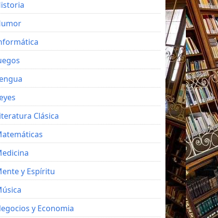
istoria
Humor
nformática
uegos
engua
eyes
iteratura Clásica
atemáticas
edicina
ente y Espíritu
úsica
egocios y Economia