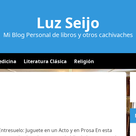
Luz Seijo
Mi Blog Personal de libros y otros cachivaches
dicina
Literatura Clásica
Religión
ntresuelo: Juguete en un Acto y en Prosa En esta