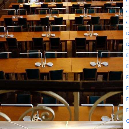
C
C
C
D
E
E
F
F
F
F
G