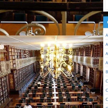
A
A
A
A
B
C
C
C