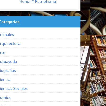
Honor Y Patriotismo
Categorías
nimales
rquitectura
rte
utoayuda
iografias
iencia
iencias Sociales
ómics