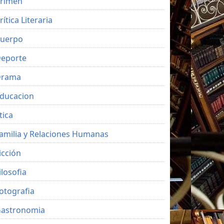
rimen
rítica Literaria
uerpo
eporte
Drama
ducacion
tica
amilia y Relaciones Humanas
icción
ilosofia
otografia
astronomia