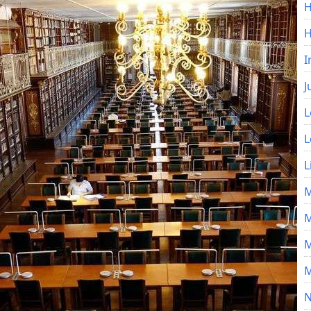
H
I
J
L
L
L
M
M
M
M
N