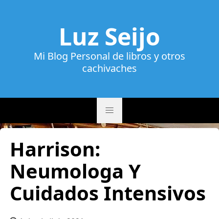
Luz Seijo
Mi Blog Personal de libros y otros
cachivaches
Harrison:
Neumolog­a Y
Cuidados Intensivos