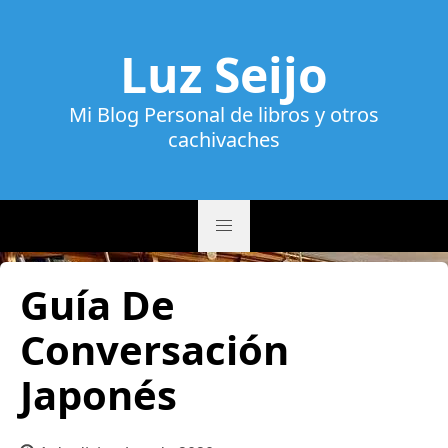
Luz Seijo
Mi Blog Personal de libros y otros
cachivaches
Guía De
Conversación
Japonés