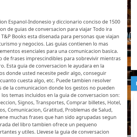
on Espanol-Indonesio y diccionario conciso de 1500
ion de guias de conversacion para viajar Todo ira
r T&P Books esta disenada para personas que viajan
 turismo y negocios. Las guias contienen lo mas
lementos esenciales para una comunicacion basica.
o de frases imprescindibles para sobrevivir mientras
ro. Esta guia de conversacion le ayudara en la
os donde usted necesite pedir algo, conseguir
 cuanto cuesta algo, etc. Puede tambien resolver
les de la comunicacion donde los gestos no pueden
 los temas incluidos en la guia de conversacion son:
eccion, Signos, Transportes, Comprar billetes, Hotel,
os, Comunicacion, Gratitud, Problemas de Salud,
ntiene muchas frases que han sido agrupadas segun
arada del libro tambien ofrece un pequeno
tantes y utiles. Llevese la guia de conversacion