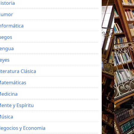
istoria
Humor
nformática
uegos
engua
eyes
iteratura Clásica
atemáticas
edicina
ente y Espíritu
úsica
egocios y Economia