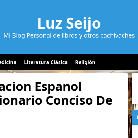
Luz Seijo
Mi Blog Personal de libros y otros cachivaches
dicina
Literatura Clásica
Religión
acion Espanol
ionario Conciso De