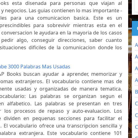
oks esta disenada para personas que viajan al
 y negocios. Las guias contienen lo mas importante -
ales para una comunicacion basica. Este es un
rescindibles para sobrevivir mientras esta en el
e conversacion le ayudara en la mayoria de los casos
pedir algo, conseguir direcciones, saber cuanto
A
situaciones dificiles de la comunicacion donde los
A
abe 3000 Palabras Mas Usadas
A
&P Books buscan ayudar a aprender, memorizar y
A
iomas extranjeros. El vocabulario contiene mas de
ente usadas y organizadas de manera tematica.
B
ocabulario: Las palabras se organizan segun el
en alfabetico. Las palabras se presentan en tres
C
ar los procesos de repaso y auto-evaluacion. Los
C
 dividen en pequenas secciones para facilitar el
 El vocabulario ofrece una transcripcion sencilla y
C
alabra extranjera. Este vocabulario contiene 101