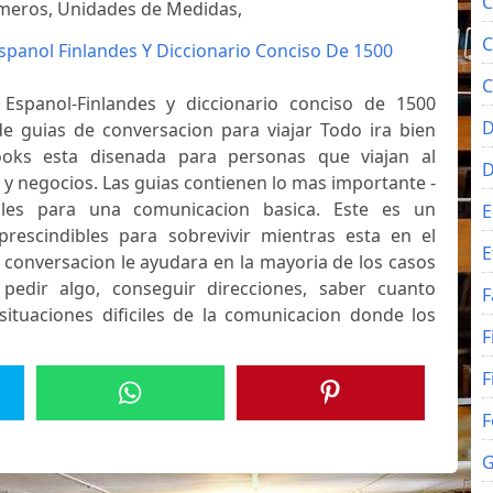
C
umeros, Unidades de Medidas,
C
spanol Finlandes Y Diccionario Conciso De 1500
C
Espanol-Finlandes y diccionario conciso de 1500
D
de guias de conversacion para viajar Todo ira bien
oks esta disenada para personas que viajan al
 y negocios. Las guias contienen lo mas importante -
ales para una comunicacion basica. Este es un
E
rescindibles para sobrevivir mientras esta en el
E
e conversacion le ayudara en la mayoria de los casos
pedir algo, conseguir direcciones, saber cuanto
F
situaciones dificiles de la comunicacion donde los
F
F
F
G