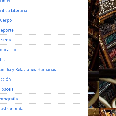
rimen
rítica Literaria
uerpo
eporte
Drama
ducacion
tica
amilia y Relaciones Humanas
icción
ilosofia
otografia
astronomia