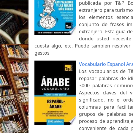
publicada por T&P Bo
extranjero para turismo
los elementos esenci
conjunto de frases imp
extranjero. Esta guia d
donde usted necesite 
cuesta algo, etc. Puede tambien resolver 
gestos
Vocabulario Espanol Ar
Los vocabularios de T
repasar palabras de id
3000 palabras comunm
Aspectos claves del v
significado, no el ord
columnas para facilit
grupos de palabras se
proceso de aprendizaje.
conveniente de cada p