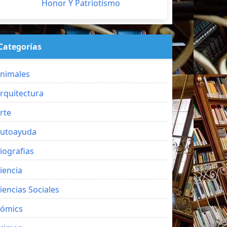
Honor Y Patriotismo
Categorías
nimales
rquitectura
rte
utoayuda
iografias
iencia
iencias Sociales
ómics