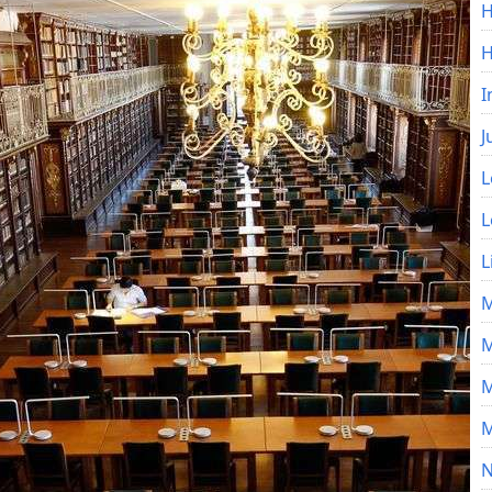
H
I
J
L
L
L
M
M
M
M
N