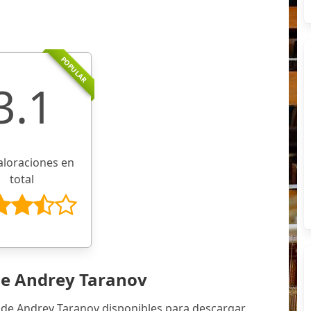
POPULAR
3.1
aloraciones en
total
de Andrey Taranov
 de Andrey Taranov disponibles para descargar