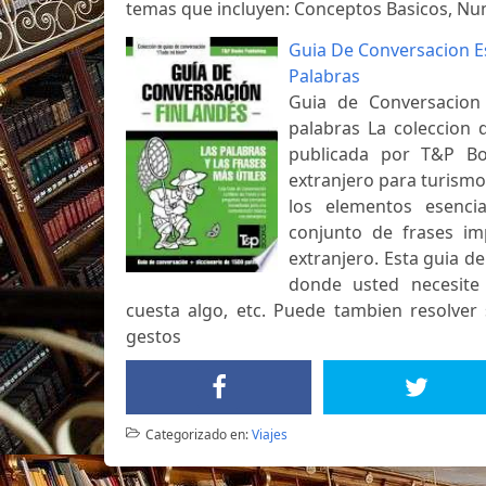
temas que incluyen: Conceptos Basicos, N
Guia De Conversacion E
Palabras
Guia de Conversacion 
palabras La coleccion 
publicada por T&P Bo
extranjero para turismo
los elementos esenci
conjunto de frases imp
extranjero. Esta guia d
donde usted necesite 
cuesta algo, etc. Puede tambien resolver 
gestos
Categorizado en:
Viajes