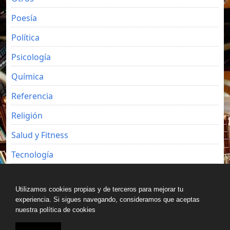
Poesía
Política
Psicología
Química
Referencia
Religión
Salud y Fitness
Tecnología
Viajes
Utilizamos cookies propias y de terceros para mejorar tu
experiencia. Si sigues navegando, consideramos que aceptas
nuestra política de cookies
Copyright © All rights reserved.