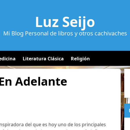
Luz Seijo
Mi Blog Personal de libros y otros cachivaches
dicina
Literatura Clásica
Religión
En Adelante
 inspiradora del que es hoy uno de los principales