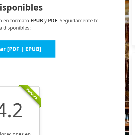
isponibles
ro en formato
EPUB
y
PDF
. Seguidamente te
a disponibles:
ar [PDF | EPUB]
POPULAR
4.2
aloraciones en