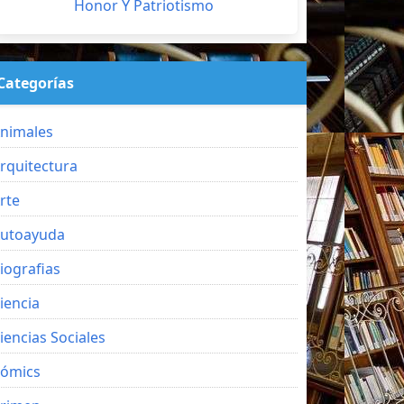
Honor Y Patriotismo
Categorías
nimales
rquitectura
rte
utoayuda
iografias
iencia
iencias Sociales
ómics