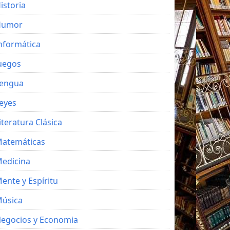
istoria
Humor
nformática
uegos
engua
eyes
iteratura Clásica
atemáticas
edicina
ente y Espíritu
úsica
egocios y Economia