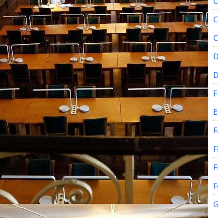
C
C
C
D
E
E
F
F
F
F
G