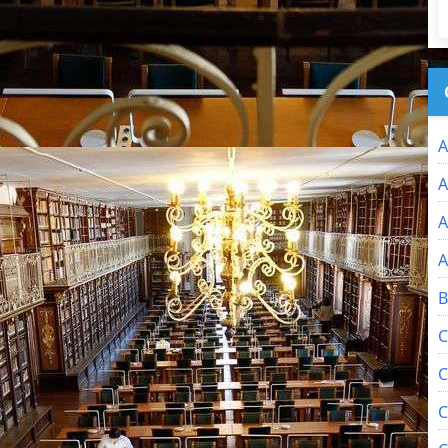
A
A
A
A
B
C
C
C