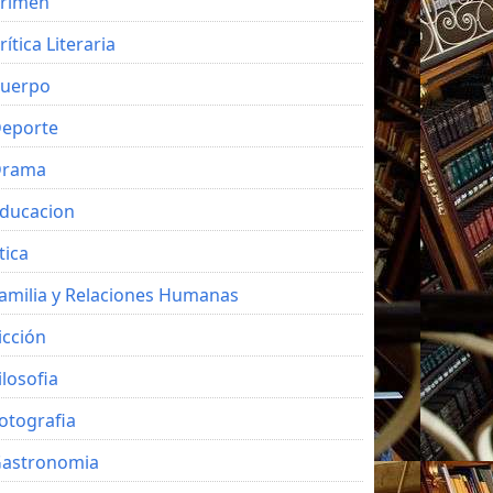
rimen
rítica Literaria
uerpo
eporte
Drama
ducacion
tica
amilia y Relaciones Humanas
icción
ilosofia
otografia
astronomia