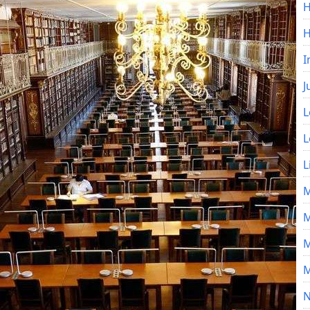
H
I
J
L
L
L
M
M
M
M
N