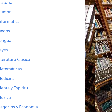
istoria
Humor
nformática
uegos
engua
eyes
iteratura Clásica
atemáticas
edicina
ente y Espíritu
úsica
egocios y Economia