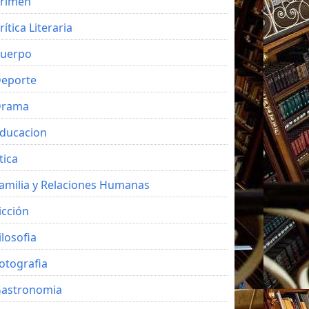
rimen
rítica Literaria
uerpo
eporte
Drama
ducacion
tica
amilia y Relaciones Humanas
icción
ilosofia
otografia
astronomia