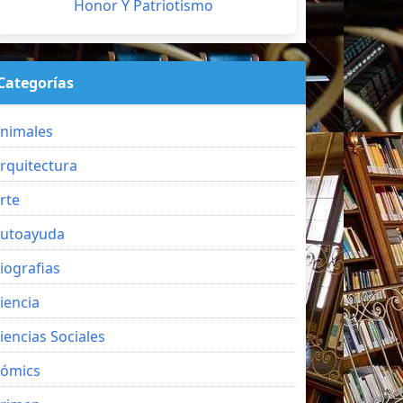
Honor Y Patriotismo
Categorías
nimales
rquitectura
rte
utoayuda
iografias
iencia
iencias Sociales
ómics