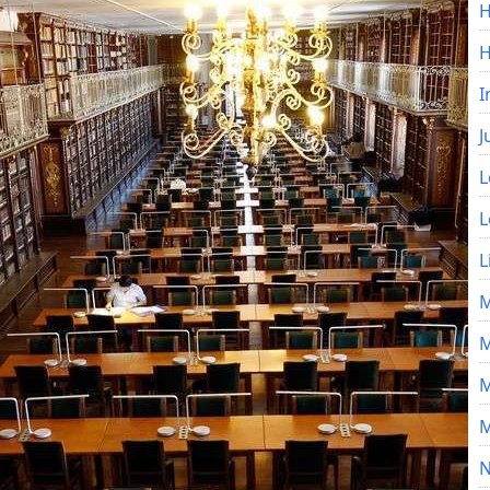
H
I
J
L
L
L
M
M
M
M
N