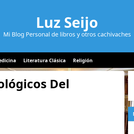
Luz Seijo
Mi Blog Personal de libros y otros cachivaches
dicina
Literatura Clásica
Religión
lógicos Del