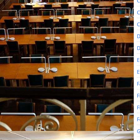
C
C
C
D
E
E
F
F
F
F
G