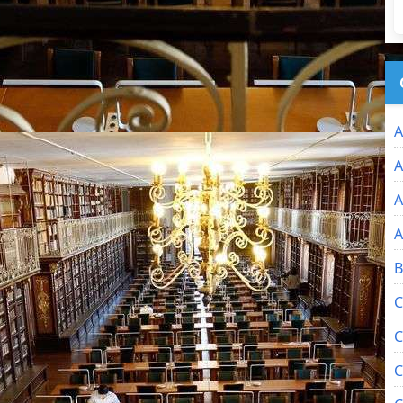
A
A
A
A
B
C
C
C