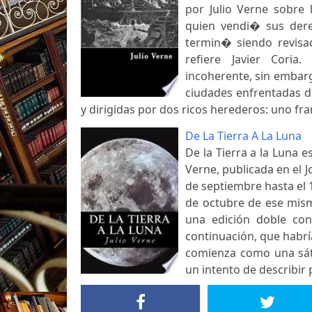
por Julio Verne sobre 
quien vendi� sus dere
termin� siendo revisa
refiere Javier Cori
incoherente, sin embar
ciudades enfrentadas d
y dirigidas por dos ricos herederos: uno fr
De La Tierra A La Luna
De la Tierra a la Luna es
Verne, publicada en el J
de septiembre hasta el 
de octubre de ese mism
una edición doble con
continuación, que habr
comienza como una sáti
un intento de describir 