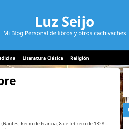
Luz Seijo
Mi Blog Personal de libros y otros cachivaches
dicina
Literatura Clásica
Religión
bre
e (Nantes, Reino de Francia, 8 de febrero de 1828 –