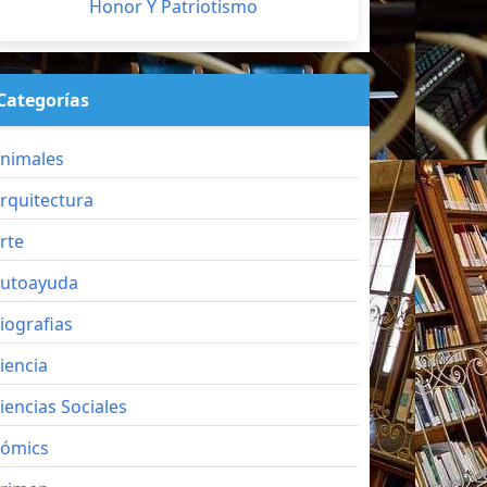
Honor Y Patriotismo
Categorías
nimales
rquitectura
rte
utoayuda
iografias
iencia
iencias Sociales
ómics