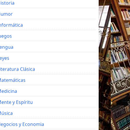
istoria
Humor
nformática
uegos
engua
eyes
iteratura Clásica
atemáticas
edicina
ente y Espíritu
úsica
egocios y Economia