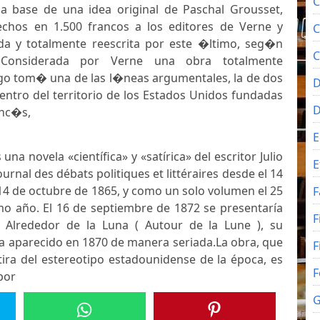
C
la base de una idea original de Paschal Grousset,
chos en 1.500 francos a los editores de Verne y
C
da y totalmente reescrita por este �ltimo, seg�n
C
a. Considerada por Verne una obra totalmente
go tom� una de las l�neas argumentales, la de dos
D
entro del territorio de los Estados Unidos fundadas
anc�s,
E
 una novela «científica» y «satírica» del escritor Julio
E
ournal des débats politiques et littéraires desde el 14
14 de octubre de 1865, y como un solo volumen el 25
F
o año. El 16 de septiembre de 1872 se presentaría
F
 Alrededor de la Luna ( Autour de la Lune ), su
ía aparecido en 1870 de manera seriada.La obra, que
F
ra del estereotipo estadounidense de la época, es
F
por
G