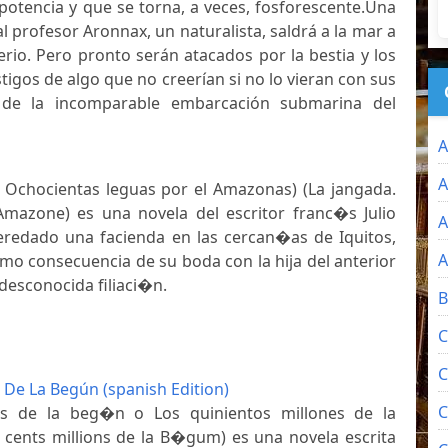
potencia y que se torna, a veces, fosforescente.Una
l profesor Aronnax, un naturalista, saldrá a la mar a
terio. Pero pronto serán atacados por la bestia y los
tigos de algo que no creerían si no lo vieran con sus
 de la incomparable embarcación submarina del
A
A
a Ochocientas leguas por el Amazonas) (La jangada.
lAmazone) es una novela del escritor franc�s Julio
A
eredado una facienda en las cercan�as de Iquitos,
A
mo consecuencia de su boda con la hija del anterior
desconocida filiaci�n.
B
C
C
 De La Begún (spanish Edition)
C
es de la beg�n o Los quinientos millones de la
q cents millions de la B�gum) es una novela escrita