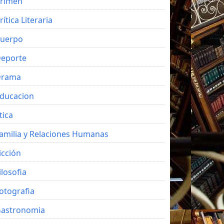
rimen
rítica Literaria
uerpo
eporte
Drama
ducacion
tica
amilia y Relaciones Humanas
icción
ilosofia
otografia
astronomia