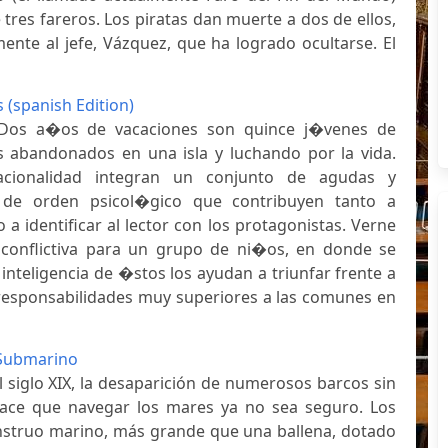
 tres fareros. Los piratas dan muerte a dos de ellos,
ente al jefe, Vázquez, que ha logrado ocultarse. El
(spanish Edition)
 Dos a�os de vacaciones son quince j�venes de
es abandonados en una isla y luchando por la vida.
acionalidad integran un conjunto de agudas y
s de orden psicol�gico que contribuyen tanto a
 a identificar al lector con los protagonistas. Verne
 conflictiva para un grupo de ni�os, en donde se
 inteligencia de �stos los ayudan a triunfar frente a
y responsabilidades muy superiores a las comunes en
 Submarino
 siglo XIX, la desaparición de numerosos barcos sin
hace que navegar los mares ya no sea seguro. Los
struo marino, más grande que una ballena, dotado