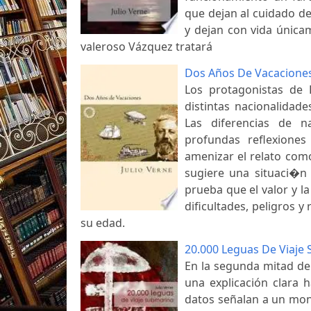
que dejan al cuidado de
y dejan con vida únicam
valeroso Vázquez tratará
Dos Años De Vacaciones 
Los protagonistas de
distintas nacionalidad
Las diferencias de n
profundas reflexione
amenizar el relato como
sugiere una situaci�n
prueba que el valor y la
dificultades, peligros 
su edad.
20.000 Leguas De Viaje
En la segunda mitad del
una explicación clara 
datos señalan a un mon