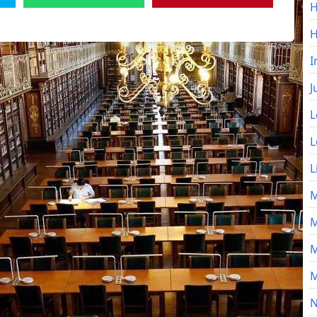
H
I
J
L
L
L
M
M
M
M
N