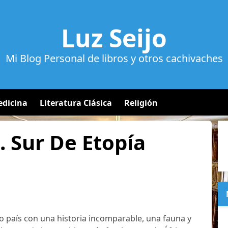
Luz Seijo
Mi Blog Personal de libros y otros cachivaches
dicina
Literatura Clásica
Religión
1. Sur De Etopía
so país con una historia incomparable, una fauna y