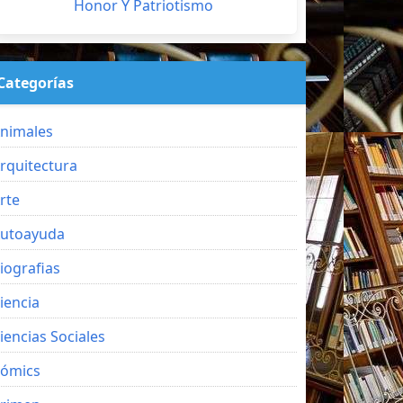
Honor Y Patriotismo
Categorías
nimales
rquitectura
rte
utoayuda
iografias
iencia
iencias Sociales
ómics