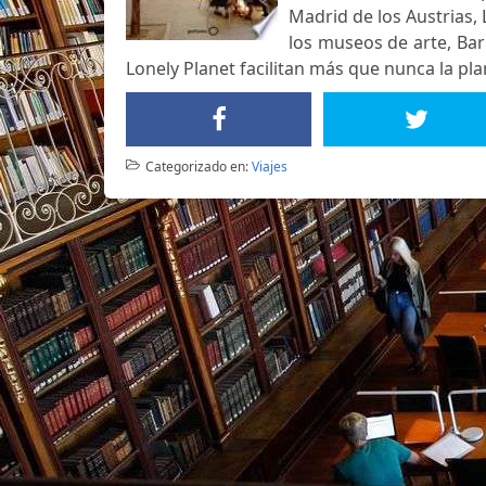
Madrid de los Austrias, L
los museos de arte, Ba
Lonely Planet facilitan más que nunca la plan
Categorizado en:
Viajes