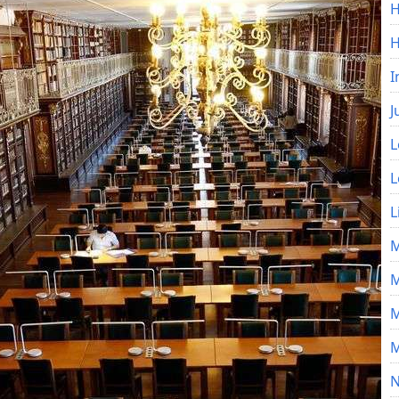
H
I
J
L
L
L
M
M
M
M
N