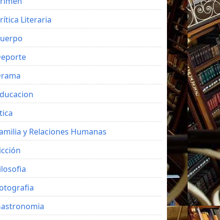
rimen
rítica Literaria
uerpo
eporte
Drama
ducacion
tica
amilia y Relaciones Humanas
icción
ilosofia
otografia
astronomia