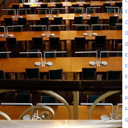
C
C
C
D
E
E
F
F
F
F
G