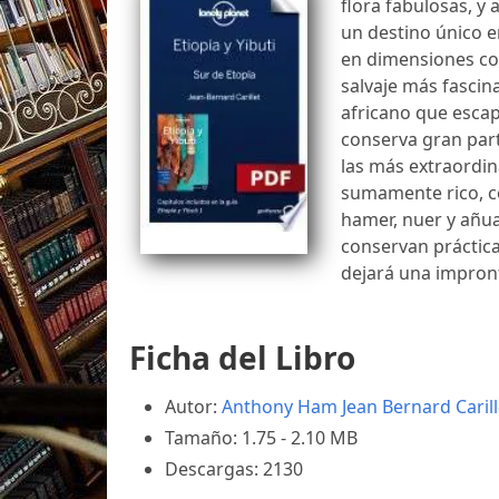
flora fabulosas, y
un destino único e
en dimensiones com
salvaje más fascin
africano que esca
conserva gran parte
las más extraordina
sumamente rico, co
hamer, nuer y añua
conservan práctica
dejará una impront
Ficha del Libro
Autor:
Anthony Ham
Jean Bernard Carill
Tamaño: 1.75 - 2.10 MB
Descargas: 2130