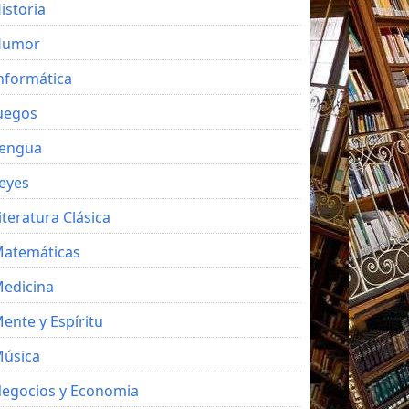
istoria
Humor
nformática
uegos
engua
eyes
iteratura Clásica
atemáticas
edicina
ente y Espíritu
úsica
egocios y Economia