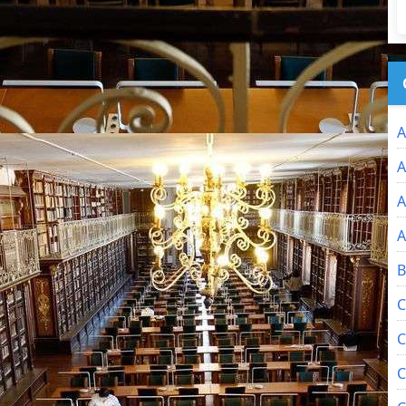
A
A
A
A
B
C
C
C