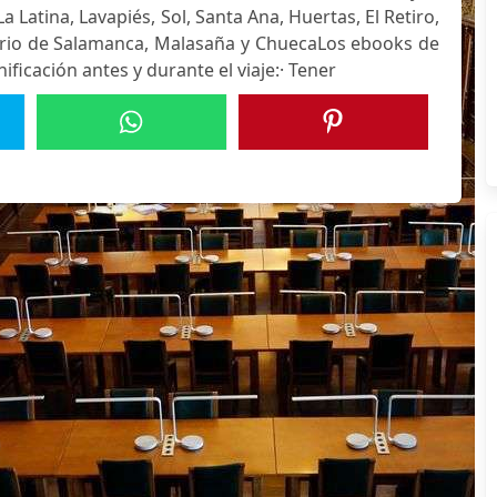
a Latina, Lavapiés, Sol, Santa Ana, Huertas, El Retiro,
rrio de Salamanca, Malasaña y ChuecaLos ebooks de
ificación antes y durante el viaje:· Tener